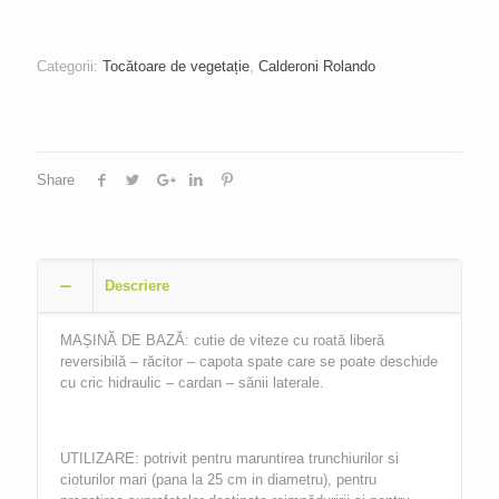
Categorii:
Tocătoare de vegetație
,
Calderoni Rolando
Share
Descriere
MAȘINĂ DE BAZĂ: cutie de viteze cu roată liberă
reversibilă – răcitor – capota spate care se poate deschide
cu cric hidraulic – cardan – sănii laterale.
UTILIZARE: potrivit pentru maruntirea trunchiurilor si
cioturilor mari (pana la 25 cm in diametru), pentru