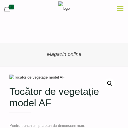
0
Magazin online
Tocător de vegetație
model AF
Pentru trunchiuri și cioturi de dimensiuni mari.