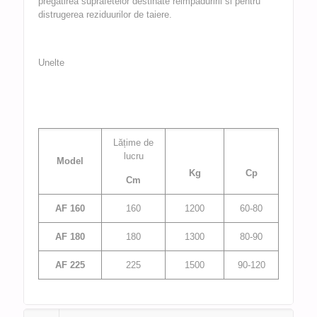
pregatirea suprafetelor destinate reimpăduririi si pentru
distrugerea reziduurilor de taiere.
Unelte
Lățime de
lucru
Model
Kg
Cp
Cm
AF 160
160
1200
60-80
AF 180
180
1300
80-90
AF 225
225
1500
90-120