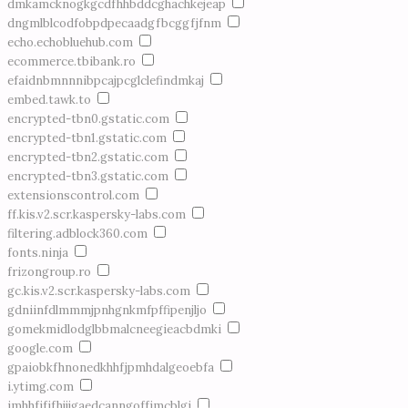
dmkamcknogkgcdfhhbddcghachkejeap
dngmlblcodfobpdpecaadgfbcggfjfnm
echo.echobluehub.com
ecommerce.tbibank.ro
efaidnbmnnnibpcajpcglclefindmkaj
embed.tawk.to
encrypted-tbn0.gstatic.com
encrypted-tbn1.gstatic.com
encrypted-tbn2.gstatic.com
encrypted-tbn3.gstatic.com
extensionscontrol.com
ff.kis.v2.scr.kaspersky-labs.com
filtering.adblock360.com
fonts.ninja
frizongroup.ro
gc.kis.v2.scr.kaspersky-labs.com
gdniinfdlmmmjpnhgnkmfpffipenjljo
gomekmidlodglbbmalcneegieacbdmki
google.com
gpaiobkfhnonedkhhfjpmhdalgeoebfa
i.ytimg.com
imhhfjfjfhjjjgaedcanngoffjmcblgi