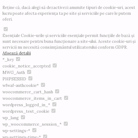
Reține că, dacă alegi să dezactivezi anumite tipuri de cookie-uri, acest
lucru poate afecta experiența ta pe site și serviciile pe care le putem
oferi.
Esențiale
Cookie-urile și serviciile esențiale permit funcțiile de bază și
sunt necesare pentru buna funcționare a site-ului. Aceste cookie-uri și
servicii nu necesită consimțământul utilizatorului conform GDPR.
Afișează detalii
*_key
cookie_notice_accepted
MWG_Auth
PHPSESSID
wfwaf-authcookie*
woocommerce_cart_hash
woocommerce_items_in_cart
wordpress_logged_in_*
wordpress_test_cookie
wp_lang
wp_woocommerce_session_*
wp-settings-*
wp-settings-time-*