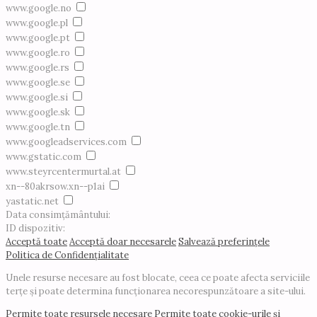
www.google.no
www.google.pl
www.google.pt
www.google.ro
www.google.rs
www.google.se
www.google.si
www.google.sk
www.google.tn
www.googleadservices.com
www.gstatic.com
www.steyrcentermurtal.at
xn--80akrsow.xn--p1ai
yastatic.net
Data consimțământului:
ID dispozitiv:
Acceptă toate
Acceptă doar necesarele
Salvează preferințele
Politica de Confidențialitate
Unele resurse necesare au fost blocate, ceea ce poate afecta serviciile
terțe și poate determina funcționarea necorespunzătoare a site-ului.
Permite toate resursele necesare
Permite toate cookie-urile și