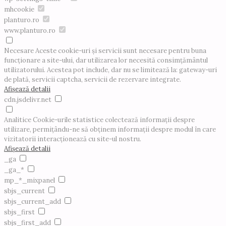
mhcookie
planturo.ro
www.planturo.ro
Necesare
Aceste cookie-uri și servicii sunt necesare pentru buna
funcționare a site-ului, dar utilizarea lor necesită consimțământul
utilizatorului. Acestea pot include, dar nu se limitează la: gateway-uri
de plată, servicii captcha, servicii de rezervare integrate.
Afișează detalii
cdn.jsdelivr.net
Analitice
Cookie-urile statistice colectează informații despre
utilizare, permițându-ne să obținem informații despre modul în care
vizitatorii interacționează cu site-ul nostru.
Afișează detalii
_ga
_ga_*
mp_*_mixpanel
sbjs_current
sbjs_current_add
sbjs_first
sbjs_first_add