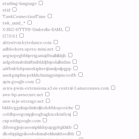
starling-language
stid
TawkConnectionTime
twk_uuid_*
X-SIG-HTTPS-Umbrella-SAML
127.0.0.1
abtestvm.bytedance.com
adblockers.opera-mini.net
aegnopegbbhjeeiganiajffnalhlkkjb
aelgobmabdmlfmiblddjfnjodalhidnn
aiifbnbfobpmeekipheeijimdpnlpgpp
anokgmphncpekkhclmingpimjmcooifb
apis.google.com
avira-pwm-extensions.s3.eu-central-1.amazonaws.com
aws-bp.awsecure.net
aws-is.js-storage.net
bkkbcggnhapdmkeljlodobbkopceiche
cofdbpoegempjloogbagkncekinflcnj
csp.withgoogle.com
difoiogjjojoaoomphldepapgpbgkhkb
dlcobpjiigpikoobohmabehhmhfoodbb