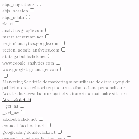
sbjs_migrations
sbjs_session
sbjs_udata
tk_ai
analytics.google.com
mstat.acestream.net
region1.analytics.google.com
region1.google-analytics.com
stats.g.doubleclick.net
www.google-analytics.com
www.googletagmanager.com
Marketing
Serviciile de marketing sunt utilizate de către agenți de
publicitate sau editori terți pentru a afișa reclame personalizate.
Acestea fac acest lucru urmărind vizitatorii pe mai multe site-uri.
Afișează detalii
_gcl_au
_gcl_aw
ad.doubleclick.net
connect.facebook.net
googleads.g.doubleclick.net
pagead2.googlesyndication.com