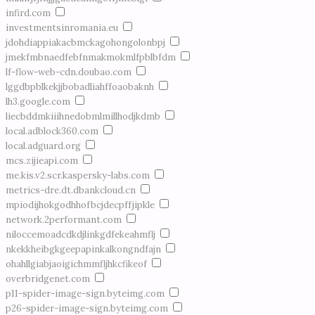
infird.com
investmentsinromania.eu
jdohdiappiakacbmckagohongolonbpj
jmekfmbnaedfebfnmakmokmlfpblbfdm
lf-flow-web-cdn.doubao.com
lggdbpblkekjjbobadliahffoaobaknh
lh3.google.com
liecbddmkiiihnedobmlmillhodjkdmb
local.adblock360.com
local.adguard.org
mcs.zijieapi.com
me.kis.v2.scr.kaspersky-labs.com
metrics-dre.dt.dbankcloud.cn
mpiodijhokgodhhofbcjdecpffjipkle
network.2performant.com
niloccemoadcdkdjlinkgdfekeahmflj
nkekkheibgkgeepapinkalkongndfajn
ohahllgiabjaoigichmmfljhkcfikeof
overbridgenet.com
p11-spider-image-sign.byteimg.com
p26-spider-image-sign.byteimg.com