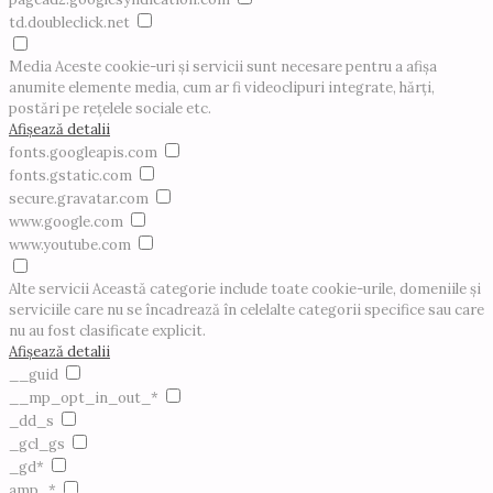
td.doubleclick.net
Media
Aceste cookie-uri și servicii sunt necesare pentru a afișa
anumite elemente media, cum ar fi videoclipuri integrate, hărți,
postări pe rețelele sociale etc.
Afișează detalii
fonts.googleapis.com
fonts.gstatic.com
secure.gravatar.com
www.google.com
www.youtube.com
Alte servicii
Această categorie include toate cookie-urile, domeniile și
serviciile care nu se încadrează în celelalte categorii specifice sau care
nu au fost clasificate explicit.
Afișează detalii
__guid
__mp_opt_in_out_*
_dd_s
_gcl_gs
_gd*
amp_*