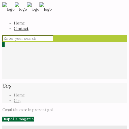
Home
Contact
0
Coș
Home
Coș
Coșul tău este în prezent gol.
Înapoi la magazin