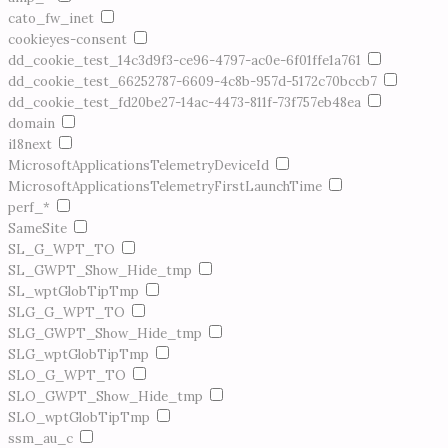
cato_fw_inet
cookieyes-consent
dd_cookie_test_14c3d9f3-ce96-4797-ac0e-6f01ffe1a761
dd_cookie_test_66252787-6609-4c8b-957d-5172c70bccb7
dd_cookie_test_fd20be27-14ac-4473-811f-73f757eb48ea
domain
i18next
MicrosoftApplicationsTelemetryDeviceId
MicrosoftApplicationsTelemetryFirstLaunchTime
perf_*
SameSite
SL_G_WPT_TO
SL_GWPT_Show_Hide_tmp
SL_wptGlobTipTmp
SLG_G_WPT_TO
SLG_GWPT_Show_Hide_tmp
SLG_wptGlobTipTmp
SLO_G_WPT_TO
SLO_GWPT_Show_Hide_tmp
SLO_wptGlobTipTmp
ssm_au_c