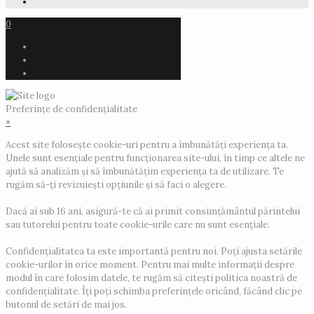
0
Preferințe de confidențialitate
×
Acest site folosește cookie-uri pentru a îmbunătăți experiența ta.
Unele sunt esențiale pentru funcționarea site-ului, în timp ce altele ne
ajută să analizăm și să îmbunătățim experiența ta de utilizare. Te
rugăm să-ți revizuiești opțiunile și să faci o alegere.
Dacă ai sub 16 ani, asigură-te că ai primit consimțământul părintelui
sau tutorelui pentru toate cookie-urile care nu sunt esențiale.
Confidențialitatea ta este importantă pentru noi. Poți ajusta setările
cookie-urilor în orice moment. Pentru mai multe informații despre
modul în care folosim datele, te rugăm să citești politica noastră de
confidențialitate. Îți poți schimba preferințele oricând, făcând clic pe
butonul de setări de mai jos.