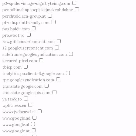
p3-spider-image-sign.byteimg.com
penndbmahnpapepljikkjmakcobdahne
perchtold.aca-group.at
pf-cdn.printfriendly.com
pos.baidu.com
pro.woot.ro
raw.githubusercontent.com
s2.googleusercontent.com
safeframe.googlesyndication.com
secured-pixel.com
tbicp.com
toolytics.pa.clients6.google.com
tpc.googlesyndication.com
translate.google.com
translate.googleapis.com
va.tawk.to
wpfitness.eu
www.cjvdheuvel.nl
www.google.ad
www.google.al
www.google.at