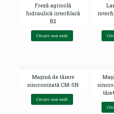
Freză agricolă
La
hidraulică interfilară
interf
B2
Citește mai mult
Cit
Mașină de tăiere
Mași
sincronizată CM-SN
sincro
tăie
Citește mai mult
Cit