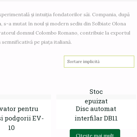
erimentală și intuiția fondatorilor săi. Compania, după
a, ​​s-a mutat în noul și modern sediu din Solbiate Olona
ratorul domnul Colombo Romano, contribuie la exportul
 semnificativă pe piaţa italiană.
Stoc
epuizat
ivator pentru
Disc automat
si podgorii EV-
interfilar DB11
10
Citește mai mult