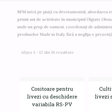
BFM intră pe piață cu devotamentul, abordarea exp
primii ani de activitate în municipiul Olgiate Olon
unde un grup de oameni, coordonați de administ
produselor Made in Italy, fără a neglija o prezenţă
Afișez 1 - 12 din 18 rezultate
Cositoare pentru
Cult
livezi cu deschidere
livezi 
variabila RS-PV