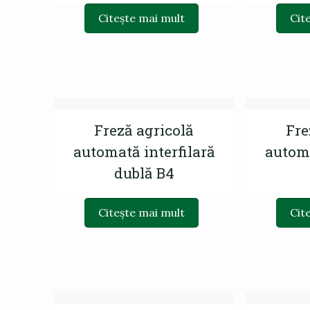
Citește mai mult
Cit
Freză agricolă
Fre
automată interfilară
automa
dublă B4
Citește mai mult
Cit