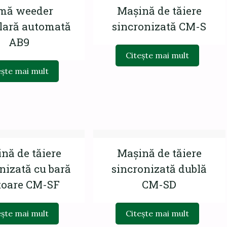
mă weeder
Mașină de tăiere
ilară automată
sincronizată CM-S
AB9
Citește mai mult
ește mai mult
nă de tăiere
Mașină de tăiere
nizată cu bară
sincronizată dublă
toare CM-SF
CM-SD
ește mai mult
Citește mai mult