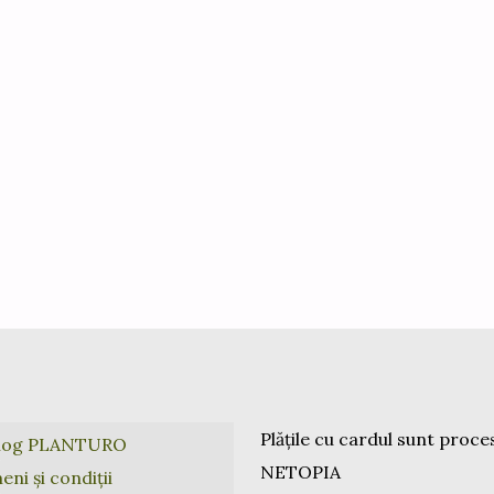
Plățile cu cardul sunt proce
log PLANTURO
NETOPIA
ni și condiții