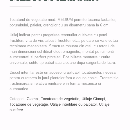
Tocatorul de vegetatie mod. MEDIUM permite tocarea lastarilor,
porumbului, paielor, crengilor cu un disametru pana la 6 cm.
Utilaj indicat pentru pregatirea terenurilor cultivate cu pomi
fructiferi, vita de vie, arbusti fructiferi etc., pe care se va efectua
recoltarea mecanizata. Structura robusta din otel, cu rotorul de
mari dimensiuni echilibrat electromagnetic, montat pe rulmenti
autocentrati si perfect protejati. Posibilitate montatre : cutite
universale, cutite tip patrat sau ciocane dupa exigenta de lucru.
Discul interfilar este un accesoriu aplicabil tocatoarelor, necesar
pentru curatarea in jurul plantelor fara a dauna coajei. Transmisia
, actionarea si relativa reintrare e in forma mecanica si
automatica.
Categorii:
Giampi
,
Tocatoare de vegetatie
,
Utilaje Giampi
,
Tocătoare de vegetație
,
Utilaje interfilare cu palpator
,
Utilaje
nucifere