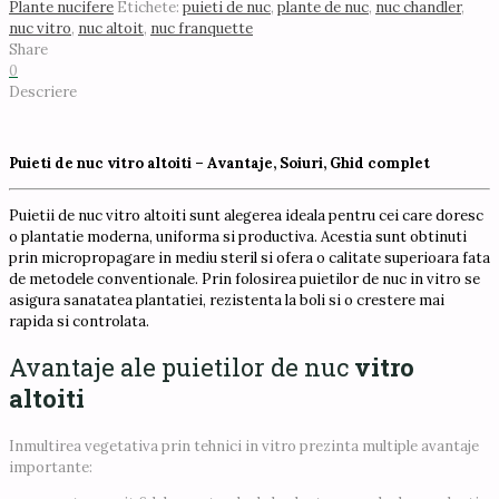
Plante nucifere
Etichete:
puieti de nuc
,
plante de nuc
,
nuc chandler
,
-
nuc vitro
,
nuc altoit
,
nuc franquette
Franquette
Share
0
Descriere
Puieti de nuc vitro altoiti – Avantaje, Soiuri, Ghid complet
Puietii de nuc vitro altoiti sunt alegerea ideala pentru cei care doresc
o plantatie moderna, uniforma si productiva. Acestia sunt obtinuti
prin micropropagare in mediu steril si ofera o calitate superioara fata
de metodele conventionale. Prin folosirea puietilor de nuc in vitro se
asigura sanatatea plantatiei, rezistenta la boli si o crestere mai
rapida si controlata.
Avantaje ale puietilor de nuc
vitro
altoiti
Inmultirea vegetativa prin tehnici in vitro prezinta multiple avantaje
importante: