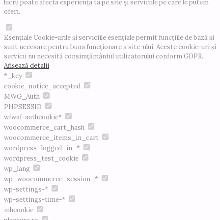
lucru poate afecta experiența ta pe site și serviciile pe care le putem
oferi.
Esențiale
Cookie-urile și serviciile esențiale permit funcțiile de bază și
sunt necesare pentru buna funcționare a site-ului. Aceste cookie-uri și
servicii nu necesită consimțământul utilizatorului conform GDPR.
Afișează detalii
*_key
cookie_notice_accepted
MWG_Auth
PHPSESSID
wfwaf-authcookie*
woocommerce_cart_hash
woocommerce_items_in_cart
wordpress_logged_in_*
wordpress_test_cookie
wp_lang
wp_woocommerce_session_*
wp-settings-*
wp-settings-time-*
mhcookie