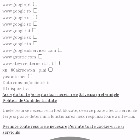
www.google.pt
www.google.ro
www.google.rs
www.google.se
www.google.si
www.google.sk
www.google.tn
www.googleadservices.com
www.gstatic.com
www.steyrcentermurtal.at
xn--80akrsow.xn--p1ai
yastatic.net
Data consimțământului:
ID dispozitiv:
Acceptă toate
Acceptă doar necesarele
Salvează preferințele
Politica de Confidențialitate
Unele resurse necesare au fost blocate, ceea ce poate afecta serviciile
terțe și poate determina funcționarea necorespunzătoare a site-ului.
Permite toate resursele necesare
Permite toate cookie-urile și
serviciile