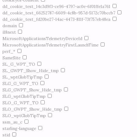
cookieyes-consent
dd_cookie_test_14c3d9f3-ce96-4797-ac0e-6f01ffe1a761
dd_cookie_test_66252787-6609-4c8b-957d-5172c70bccb7
dd_cookie_test_fd20be27-14ac-4473-811f-73f757eb48ea
domain
i18next
MicrosoftApplicationsTelemetryDeviceId
MicrosoftApplicationsTelemetryFirstLaunchTime
perf_*
SameSite
SL_G_WPT_TO
SL_GWPT_Show_Hide_tmp
SL_wptGlobTipTmp
SLG_G_WPT_TO
SLG_GWPT_Show_Hide_tmp
SLG_wptGlobTipTmp
SLO_G_WPT_TO
SLO_GWPT_Show_Hide_tmp
SLO_wptGlobTipTmp
ssm_au_c
starling-language
stid