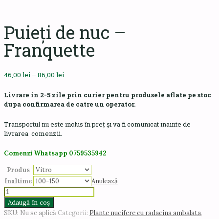
Puieți de nuc –
Franquette
Interval
46,00
lei
–
86,00
lei
de
prețuri:
Livrare in 2-5 zile prin curier pentru produsele aflate pe stoc
46,00 lei
dupa confirmarea de catre un operator.
până
la
Transportul nu este inclus în preț și va fi comunicat inainte de
86,00 lei
livrarea comenzii.
Comenzi Whatsapp 0759535942
Produs
Inaltime
Anulează
Cantitate
Puieți
Adaugă în coș
de
SKU:
Nu se aplică
Categorii:
Plante nucifere cu radacina ambalata
,
nuc