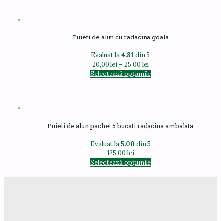
46,00 lei
are
până
mai
la
multe
103,00 lei
variații.
Puieti de alun cu radacina goala
Opțiunile
pot
Evaluat la
4.81
din 5
fi
Interval
20,00
lei
–
25,00
lei
alese
de
Acest
Selectează opțiunile
în
prețuri:
produs
pagina
20,00 lei
are
produsului.
până
mai
la
multe
25,00 lei
variații.
Puieti de alun pachet 5 bucati radacina ambalata
Opțiunile
pot
Evaluat la
5.00
din 5
fi
125,00
lei
alese
Acest
Selectează opțiunile
în
produs
pagina
are
produsului.
mai
multe
variații.
Opțiunile