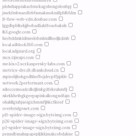
investmentsinromania.eu
jdohdiappiakacbmckagohongolonbpj
jmekfmbnaedfebfnmakmokmlfpblbfdm
lf-flow-web-cdn.doubao.com
lggdbpblkekjjbobadliahffoaobaknh
lh3.google.com
liecbddmkiiihnedobmlmillhodjkdmb
local.adblock360.com
local.adguard.org
mcs.zijieapi.com
me.kis.v2.scr.kaspersky-labs.com
metrics-dre.dt.dbankcloud.cn
mpiodijhokgodhhofbcjdecpffjipkle
network.2performant.com
niloccemoadcdkdjlinkgdfekeahmflj
nkekkheibgkgeepapinkalkongndfajn
ohahllgiabjaoigichmmfljhkcfikeof
overbridgenet.com
p11-spider-image-sign.byteimg.com
p26-spider-image-sign.byteimg.com
p3-spider-image-sign.byteimg.com
penndbmahnpapepljikkjmakcobdahne