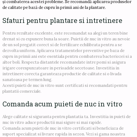
și combaterea acestei probleme. Se recomandă aplicarea produselor
de calitate pe bază de cupru în primii ani de la plantare.
Sfaturi pentru plantare si intretinere
Pentru rezultate excelente, este recomandat sa alegi un teren bine
drenat si cu expunere buna la soare. Puietii de nuc in vitro au nevoie
de un sol pregatit corect si de fertilizare echilibrata pentru a se
dezvolta uniform. Aplicarea tratamentelor preventive pe baza de
cupru in primii ani este esentiala pentru combaterea bacteriozei si a
altor boli. Respecta distantele recomandate intre pomi si asigura
irigare corespunzatoare in perioadele secetoase. Investitia in
intretinere corecta garanteaza productie de calitate si o livada
sanatoasa pe termen lung.
Acesti puieti de nuc in vitro sunt certificati si recomandati pentru
plantatii comerciale.
Comanda acum puieti de nuc in vitro
Alege calitate si siguranta pentru plantatia ta. Investitia in puieti de
nuc in vitro aduce productii mai sigure si mai rapide.
Comanda acum puieti de nuc in vitro certificati si beneficiaza de
suport specializat si livrare rapida in sezon. Vezi si gama noastra