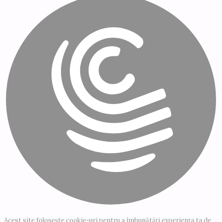
Acest site folosește cookie-uri pentru a îmbunătăți experiența ta de