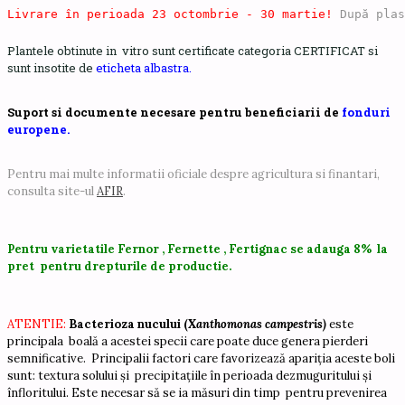
Livrare în perioada 23 octombrie - 30 martie!
 După plas
Plantele obtinute in vitro sunt certificate categoria CERTIFICAT si
sunt insotite de
eticheta albastra.
Suport si documente necesare pentru beneficiarii de
fonduri
europene.
Pentru mai multe informatii oficiale despre agricultura si finantari,
consulta site-ul
AFIR
.
Pentru varietatile Fernor , Fernette , Fertignac se adauga 8% la
pret pentru drepturile de productie.
ATENTIE:
Bacterioza nucului (
Xanthomonas campestris)
este
principala boală a acestei specii care poate duce genera pierderi
semnificative. Principalii factori care favorizează apariția aceste boli
sunt: textura solului și precipitațiile în perioada dezmuguritului și
înfloritului. Este necesar să se ia măsuri din timp pentru prevenirea