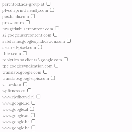
perchtold.aca-group.at
pf-cdn.printfriendly.com
pos.baidu.com
pro.woot.ro
raw.githubusercontent.com
s2.googleusercontent.com
safeframe.googlesyndication.com
secured-pixel.com
tbicp.com
toolytics.pa.clients6.google.com
tpc.googlesyndication.com
translate.google.com
translate.googleapis.com
va.tawk.to
wpfitness.eu
www.cjvdheuvel.nl
www.google.ad
www.google.al
www.google.at
www.google.ba
www.google.be