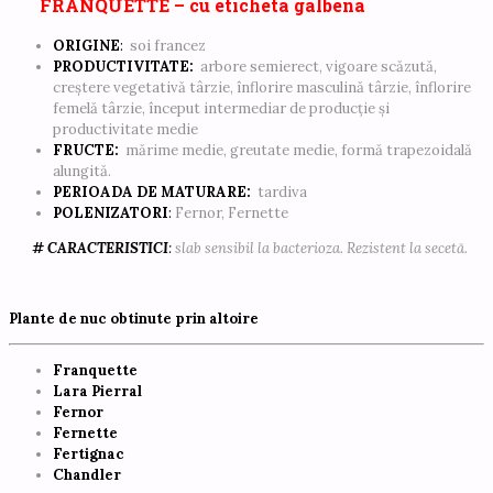
FRANQUETTE – cu eticheta galbena
ORIGINE
:
soi francez
PRODUCTIVITATE:
arbore semierect, vigoare scăzută,
creștere vegetativă târzie, înflorire masculină târzie, înflorire
femelă târzie, început intermediar de producție și
productivitate medie
FRUCTE:
mărime medie, greutate medie, formă trapezoidală
alungită.
PERIOADA DE MATURARE:
tardiva
POLENIZATORI
:
Fernor, Fernette
#
CARACTERISTICI
:
slab sensibil la bacterioza. Rezistent la secetă.
Plante de nuc obtinute prin altoire
Franquette
Lara Pierral
Fernor
Fernette
Fertignac
Chandler