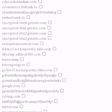
echo.echobluehub.com
ecommerce.tbibank.ro
efaidnbmnnnibpcajpcglclefindmkaj
embed.tawk.to
encrypted-tbn0.gstatic.com
encrypted-tbn1.gstatic.com
encrypted-tbn2.gstatic.com
encrypted-tbn3.gstatic.com
extensionscontrol.com
ff.kis.v2.scr.kaspersky-labs.com
filtering.adblock360.com
fonts.ninja
frizongroup.ro
gc.kis.v2.scr.kaspersky-labs.com
gdniinfdlmmmjpnhgnkmfpffipenjljo
gomekmidlodglbbmalcneegieacbdmki
google.com
gpaiobkfhnonedkhhfjpmhdalgeoebfa
i.ytimg.com
imhhfjfjfhjjjgaedcanngoffjmcblgi
infird.com