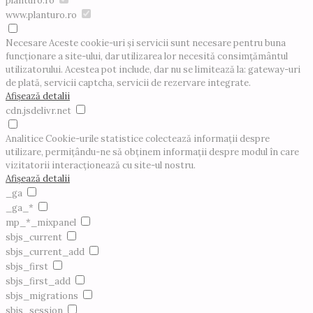
planturo.ro
www.planturo.ro
Necesare
Aceste cookie-uri și servicii sunt necesare pentru buna
funcționare a site-ului, dar utilizarea lor necesită consimțământul
utilizatorului. Acestea pot include, dar nu se limitează la: gateway-uri
de plată, servicii captcha, servicii de rezervare integrate.
Afișează detalii
cdn.jsdelivr.net
Analitice
Cookie-urile statistice colectează informații despre
utilizare, permițându-ne să obținem informații despre modul în care
vizitatorii interacționează cu site-ul nostru.
Afișează detalii
_ga
_ga_*
mp_*_mixpanel
sbjs_current
sbjs_current_add
sbjs_first
sbjs_first_add
sbjs_migrations
sbjs_session