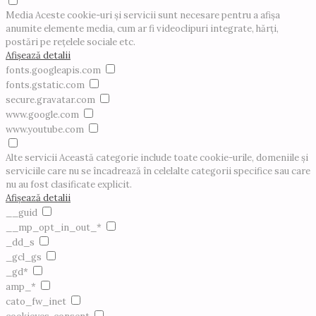
Media
Aceste cookie-uri și servicii sunt necesare pentru a afișa
anumite elemente media, cum ar fi videoclipuri integrate, hărți,
postări pe rețelele sociale etc.
Afișează detalii
fonts.googleapis.com
fonts.gstatic.com
secure.gravatar.com
www.google.com
www.youtube.com
Alte servicii
Această categorie include toate cookie-urile, domeniile și
serviciile care nu se încadrează în celelalte categorii specifice sau care
nu au fost clasificate explicit.
Afișează detalii
__guid
__mp_opt_in_out_*
_dd_s
_gcl_gs
_gd*
amp_*
cato_fw_inet