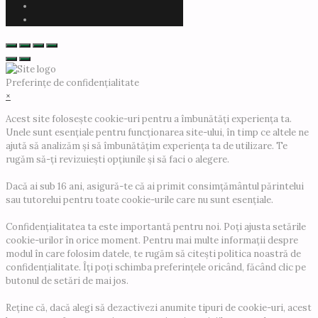
Preferințe de confidențialitate
×
Acest site folosește cookie-uri pentru a îmbunătăți experiența ta.
Unele sunt esențiale pentru funcționarea site-ului, în timp ce altele ne
ajută să analizăm și să îmbunătățim experiența ta de utilizare. Te
rugăm să-ți revizuiești opțiunile și să faci o alegere.
Dacă ai sub 16 ani, asigură-te că ai primit consimțământul părintelui
sau tutorelui pentru toate cookie-urile care nu sunt esențiale.
Confidențialitatea ta este importantă pentru noi. Poți ajusta setările
cookie-urilor în orice moment. Pentru mai multe informații despre
modul în care folosim datele, te rugăm să citești politica noastră de
confidențialitate. Îți poți schimba preferințele oricând, făcând clic pe
butonul de setări de mai jos.
Reține că, dacă alegi să dezactivezi anumite tipuri de cookie-uri, acest