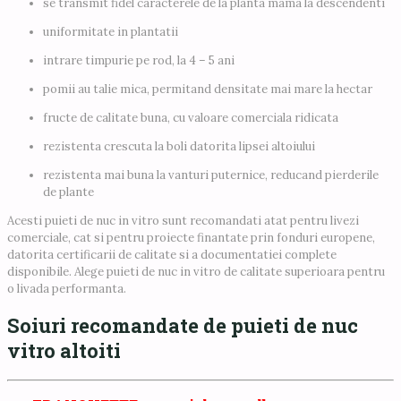
se transmit fidel caracterele de la planta mama la descendenti
uniformitate in plantatii
intrare timpurie pe rod, la 4 – 5 ani
pomii au talie mica, permitand densitate mai mare la hectar
fructe de calitate buna, cu valoare comerciala ridicata
rezistenta crescuta la boli datorita lipsei altoiului
rezistenta mai buna la vanturi puternice, reducand pierderile
de plante
Acesti puieti de nuc in vitro sunt recomandati atat pentru livezi
comerciale, cat si pentru proiecte finantate prin fonduri europene,
datorita certificarii de calitate si a documentatiei complete
disponibile. Alege puieti de nuc in vitro de calitate superioara pentru
o livada performanta.
Soiuri recomandate de puieti de nuc
vitro altoiti