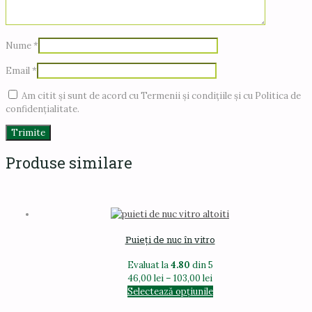
Nume
*
Email
*
Am citit și sunt de acord cu Termenii și condițiile și cu Politica de
confidențialitate.
Produse similare
Puieți de nuc în vitro
Evaluat la
4.80
din 5
Interval
46,00
lei
–
103,00
lei
de
Acest
Selectează opțiunile
prețuri:
produs