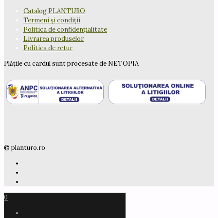
pot
Catalog PLANTURO
fi
Termeni și condiții
alese
Politica de confidențialitate
în
Livrarea produselor
pagina
Politica de retur
produsului.
Plățile cu cardul sunt procesate de NETOPIA
© planturo.ro
0