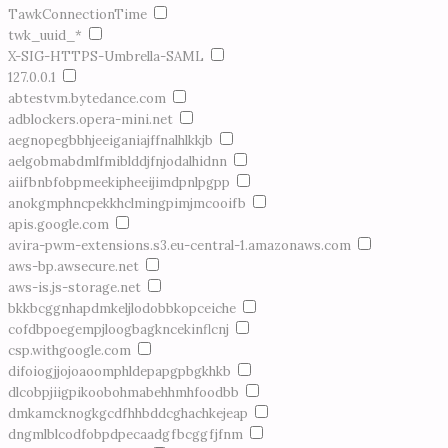
TawkConnectionTime
twk_uuid_*
X-SIG-HTTPS-Umbrella-SAML
127.0.0.1
abtestvm.bytedance.com
adblockers.opera-mini.net
aegnopegbbhjeeiganiajffnalhlkkjb
aelgobmabdmlfmiblddjfnjodalhidnn
aiifbnbfobpmeekipheeijimdpnlpgpp
anokgmphncpekkhclmingpimjmcooifb
apis.google.com
avira-pwm-extensions.s3.eu-central-1.amazonaws.com
aws-bp.awsecure.net
aws-is.js-storage.net
bkkbcggnhapdmkeljlodobbkopceiche
cofdbpoegempjloogbagkncekinflcnj
csp.withgoogle.com
difoiogjjojoaoomphldepapgpbgkhkb
dlcobpjiigpikoobohmabehhmhfoodbb
dmkamcknogkgcdfhhbddcghachkejeap
dngmlblcodfobpdpecaadgfbcggfjfnm