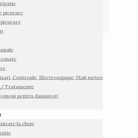
rigatie
e picurare
 picurare
ri
anuale
utomate
are
zari, Controale, Electrosupape, Staii meteo
 / Tratamente
romoni pentru daunatori
e
nizate la cheie
gatie