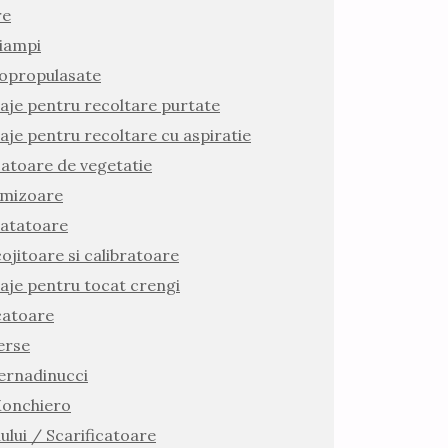
re
Giampi
opropulasate
laje pentru recoltare purtate
laje pentru recoltare cu aspiratie
atoare de vegetatie
mizoare
atatoare
ojitoare si calibratoare
laje pentru tocat crengi
atoare
erse
Bernadinucci
Monchiero
ului / Scarificatoare