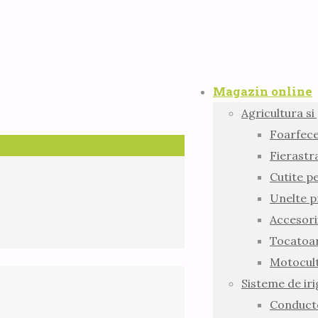
Magazin online
Agricultura si
Foarfec
Fierastr
Cutite pe
Unelte p
Accesori
Tocatoar
Motocult
Sisteme de iri
Conducte