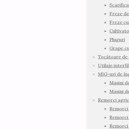
Scarific
Freze d
Freze cu
Cultivat
Pluguri
Grape cu
Tocătoare de 
Utilaje interf
MIG-uri de în
Mașini d
Mașini d
Remorci agric
Remorci 
Remorci
Remorci 