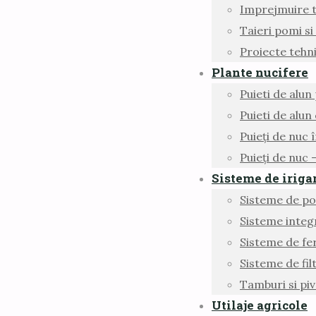
Imprejmuire 
Taieri pomi si 
Proiecte tehn
Plante nucifere
Puieti de alun
Puieti de alun
Puieți de nuc î
Puieți de nuc
Sisteme de iriga
Sisteme de p
Sisteme integr
Sisteme de fe
Sisteme de fil
Tamburi si piv
Utilaje agricole