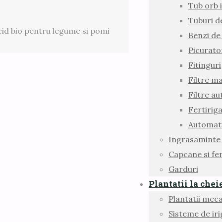
Tub orb i
Tuburi d
icid bio pentru legume si pomi
Benzi de
Picurato
Fitinguri
Filtre m
Filtre a
Fertirig
Automati
Ingrasaminte
Capcane si fe
Garduri
Plantatii la chei
Plantatii meca
Sisteme de iri