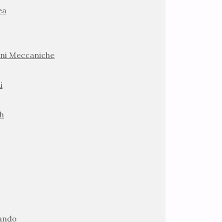
ea
ni Meccaniche
i
h
lando