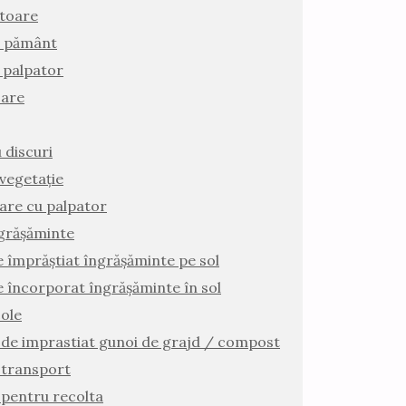
atoare
e pământ
 palpator
oare
 discuri
vegetație
ilare cu palpator
grășăminte
e împrăștiat îngrășăminte pe sol
e încorporat îngrășăminte în sol
ole
de imprastiat gunoi de grajd / compost
 transport
pentru recolta