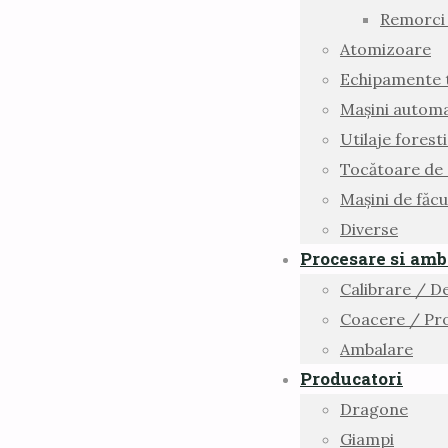
Remorci 
Atomizoare
Echipamente t
Mașini automa
Utilaje forest
Tocătoare de c
Mașini de făcu
Diverse
Procesare si amb
Calibrare / D
Coacere / Pro
Ambalare
Producatori
Dragone
Giampi