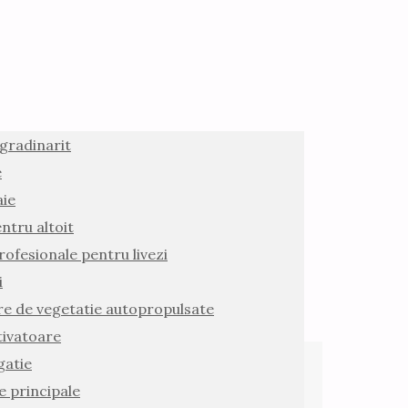
 gradinarit
e
aie
ntru altoit
rofesionale pentru livezi
i
e de vegetatie autopropulsate
ivatoare
gatie
 principale