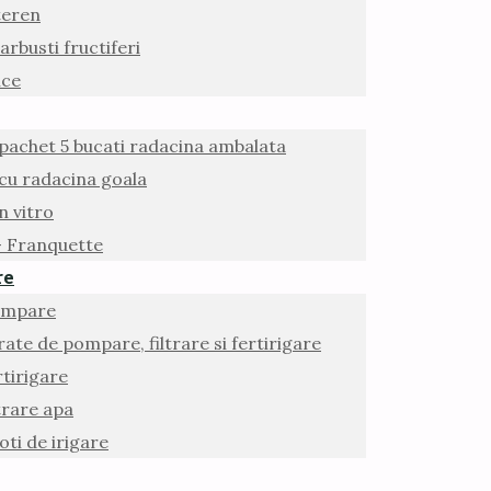
teren
arbusti fructiferi
ice
 pachet 5 bucati radacina ambalata
 cu radacina goala
n vitro
 – Franquette
re
ompare
ate de pompare, filtrare si fertirigare
rtirigare
trare apa
oti de irigare