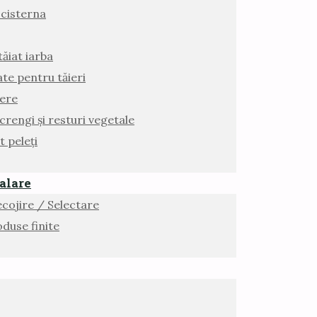
cisterna
ăiat iarba
te pentru tăieri
iere
rengi și resturi vegetale
t peleți
alare
ecojire / Selectare
duse finite