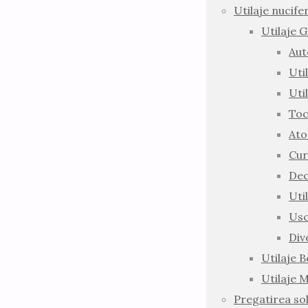
Utilaje nucife
Utilaje 
Aut
Uti
Uti
Toc
Ato
Cur
Dec
Uti
Usc
Div
Utilaje 
Utilaje 
Pregatirea sol