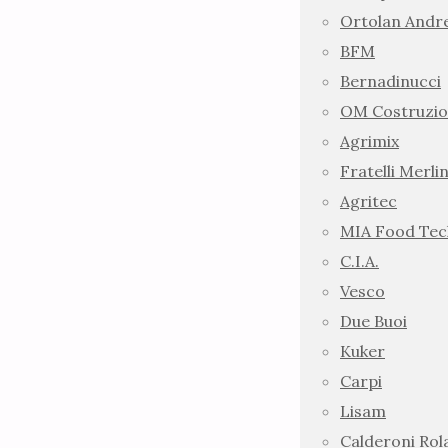
Ortolan Andr
BFM
Bernadinucci
OM Costruzio
Agrimix
Fratelli Merlin
Agritec
MIA Food Tec
C.I.A.
Vesco
Due Buoi
Kuker
Carpi
Lisam
Calderoni Ro