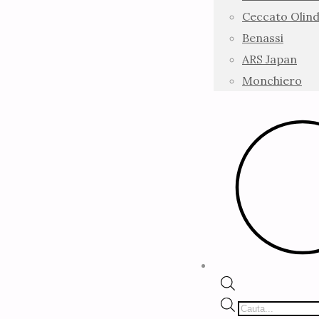
Ceccato Olin
Benassi
ARS Japan
Monchiero
Products