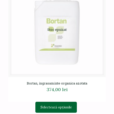
fi
alese
în
pagina
produsului.
Stoc epuizat
Bortan, ingrasaminte organica azotata
374,00
lei
Acest
Selectează opțiunile
produs
are