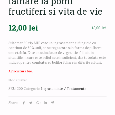
fainare la pomi
fructiferi si vita de vie
Prețul
Prețul
12,00
lei
13,00
lei
inițial
curent
a
este:
Sulfomat 80 tip MIF este un ingrasamant si fungicid cu
fost:
12,00 lei.
continut de 80% sulf, ce se regaseste sub forma de pulbere
umectabila. Este un stimulator de vegetatie, folosit in
13,00 lei.
situatiile in care este sulful este insuficient, dar totodata este
indicat pentru combaterea bolilor foliare in diferite culturi.
Agricultura bio.
Stoc epuizat
SKU:
200
Categorie:
Ingrasaminte / Tratamente
Share