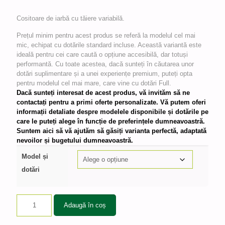
de
pr
Cositoare de iarbă cu tăiere variabilă.
52
Prețul minim pentru acest produs se referă la modelul cel mai
pâ
mic, echipat cu dotările standard incluse. Această variantă este
ideală pentru cei care caută o opțiune accesibilă, dar totuși
la
performantă. Cu toate acestea, dacă sunteți în căutarea unor
dotări suplimentare și a unei experiențe premium, puteți opta
92
pentru modelul cel mai mare, care vine cu dotări Full.
Dacă sunteți interesat de acest produs, vă invităm să ne
contactați pentru a primi oferte personalizate. Vă putem oferi
informații detaliate despre modelele disponibile și dotările pe
care le puteți alege în funcție de preferințele dumneavoastră.
Suntem aici să vă ajutăm să găsiți varianta perfectă, adaptată
nevoilor și bugetului dumneavoastră.
Model și
dotări
Adaugă în coș