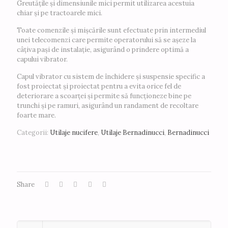
Greutățile și dimensiunile mici permit utilizarea acestuia
chiar și pe tractoarele mici.
Toate comenzile și mișcările sunt efectuate prin intermediul
unei telecomenzi care permite operatorului să se așeze la
câțiva pași de instalație, asigurând o prindere optimă a
capului vibrator.
Capul vibrator cu sistem de închidere și suspensie specific a
fost proiectat și proiectat pentru a evita orice fel de
deteriorare a scoarței și permite să funcționeze bine pe
trunchi și pe ramuri, asigurând un randament de recoltare
foarte mare.
Categorii:
Utilaje nucifere
,
Utilaje Bernadinucci
,
Bernadinucci
Share