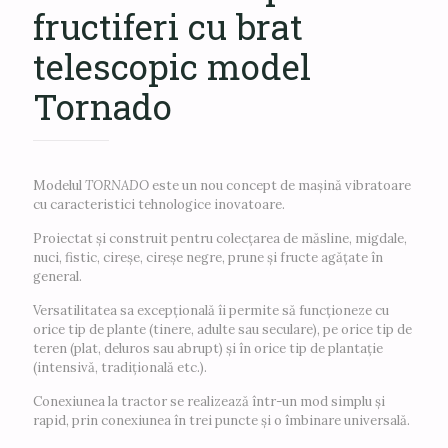
fructiferi cu brat
telescopic model
Tornado
Modelul
TORNADO
este un nou concept de mașină vibratoare
cu caracteristici tehnologice inovatoare.
Proiectat și construit pentru colecțarea de măsline, migdale,
nuci, fistic, cireșe, cireșe negre, prune și fructe agățate în
general.
Versatilitatea sa excepțională îi permite să funcționeze cu
orice tip de plante (tinere, adulte sau seculare), pe orice tip de
teren (plat, deluros sau abrupt) și în orice tip de plantație
(intensivă, tradițională etc.).
Conexiunea la tractor se realizează într-un mod simplu și
rapid, prin conexiunea în trei puncte și o îmbinare universală.