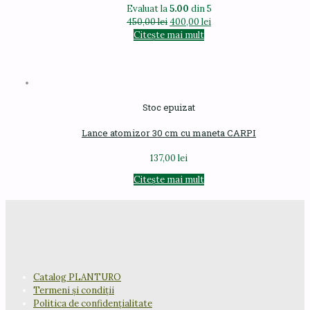
în
Evaluat la
5.00
din 5
pagina
Prețul
Prețul
450,00
lei
400,00
lei
produsului.
inițial
curent
Citește mai mult
a
este:
fost:
400,00 lei.
450,00 lei.
Stoc epuizat
Lance atomizor 30 cm cu maneta CARPI
137,00
lei
Citește mai mult
Catalog PLANTURO
Termeni și condiții
Politica de confidențialitate