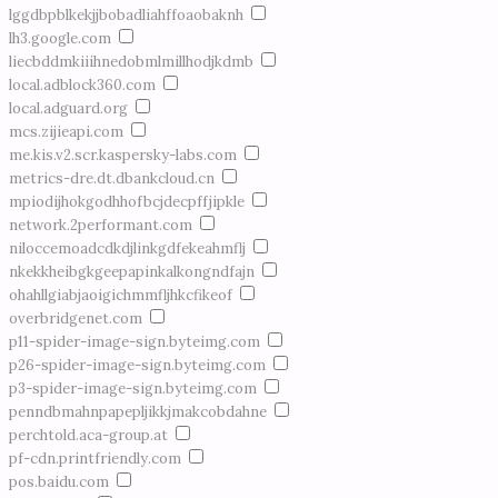
lggdbpblkekjjbobadliahffoaobaknh
lh3.google.com
liecbddmkiiihnedobmlmillhodjkdmb
local.adblock360.com
local.adguard.org
mcs.zijieapi.com
me.kis.v2.scr.kaspersky-labs.com
metrics-dre.dt.dbankcloud.cn
mpiodijhokgodhhofbcjdecpffjipkle
network.2performant.com
niloccemoadcdkdjlinkgdfekeahmflj
nkekkheibgkgeepapinkalkongndfajn
ohahllgiabjaoigichmmfljhkcfikeof
overbridgenet.com
p11-spider-image-sign.byteimg.com
p26-spider-image-sign.byteimg.com
p3-spider-image-sign.byteimg.com
penndbmahnpapepljikkjmakcobdahne
perchtold.aca-group.at
pf-cdn.printfriendly.com
pos.baidu.com