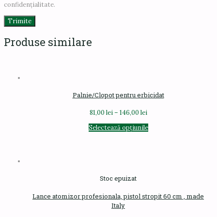
confidențialitate.
Produse similare
Palnie/Clopot pentru erbicidat
Interval
81,00
lei
–
146,00
lei
de
Acest
Selectează opțiunile
prețuri:
produs
81,00 lei
are
până
mai
la
multe
146,00 lei
variații.
Stoc epuizat
Opțiunile
pot
Lance atomizor profesionala, pistol stropit 60 cm , made
fi
Italy
alese