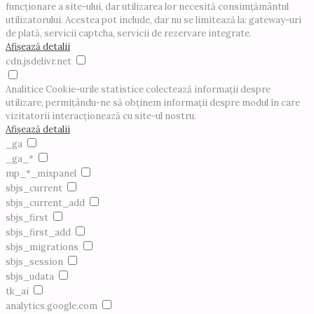
funcționare a site-ului, dar utilizarea lor necesită consimțământul
utilizatorului. Acestea pot include, dar nu se limitează la: gateway-uri
de plată, servicii captcha, servicii de rezervare integrate.
Afișează detalii
cdn.jsdelivr.net
Analitice
Cookie-urile statistice colectează informații despre
utilizare, permițându-ne să obținem informații despre modul în care
vizitatorii interacționează cu site-ul nostru.
Afișează detalii
_ga
_ga_*
mp_*_mixpanel
sbjs_current
sbjs_current_add
sbjs_first
sbjs_first_add
sbjs_migrations
sbjs_session
sbjs_udata
tk_ai
analytics.google.com