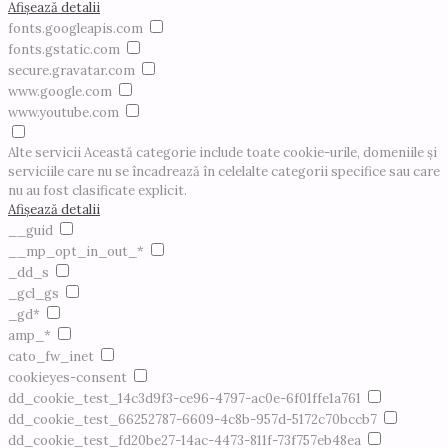
Afișează detalii
fonts.googleapis.com
fonts.gstatic.com
secure.gravatar.com
www.google.com
www.youtube.com
Alte servicii
Această categorie include toate cookie-urile, domeniile și
serviciile care nu se încadrează în celelalte categorii specifice sau care
nu au fost clasificate explicit.
Afișează detalii
__guid
__mp_opt_in_out_*
_dd_s
_gcl_gs
_gd*
amp_*
cato_fw_inet
cookieyes-consent
dd_cookie_test_14c3d9f3-ce96-4797-ac0e-6f01ffe1a761
dd_cookie_test_66252787-6609-4c8b-957d-5172c70bccb7
dd_cookie_test_fd20be27-14ac-4473-811f-73f757eb48ea