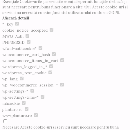
Esențiale
Cookie-urile și serviciile esențiale permit funcțiile de bază și
sunt necesare pentru buna funcționare a site-ului. Aceste cookie-uri și
servicii nu necesită consimțământul utilizatorului conform GDPR.
Afișează detalii
*_key
cookie_notice_accepted
MWG_Auth
PHPSESSID
wfwaf-authcookie*
woocommerce_cart_hash
woocommerce_items_in_cart
wordpress_logged_in_*
wordpress_test_cookie
wp_lang
wp_woocommerce_session_*
wp-settings-*
wp-settings-time-*
mhcookie
planturo.ro
www.planturo.ro
Necesare
Aceste cookie-uri și servicii sunt necesare pentru buna