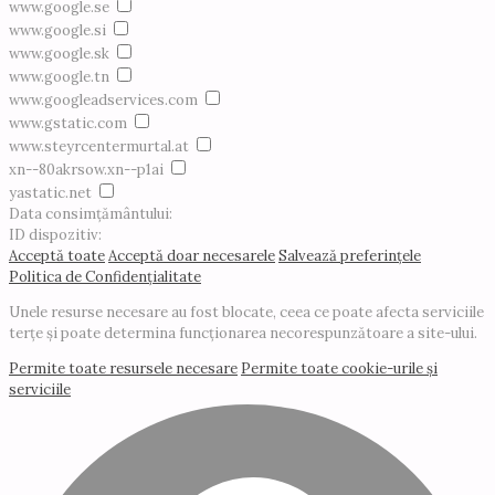
www.google.se
www.google.si
www.google.sk
www.google.tn
www.googleadservices.com
www.gstatic.com
www.steyrcentermurtal.at
xn--80akrsow.xn--p1ai
yastatic.net
Data consimțământului:
ID dispozitiv:
Acceptă toate
Acceptă doar necesarele
Salvează preferințele
Politica de Confidențialitate
Unele resurse necesare au fost blocate, ceea ce poate afecta serviciile
terțe și poate determina funcționarea necorespunzătoare a site-ului.
Permite toate resursele necesare
Permite toate cookie-urile și
serviciile