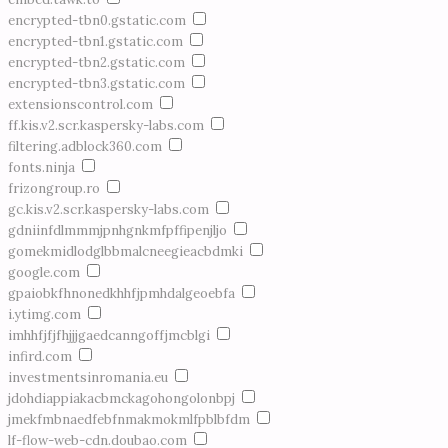
encrypted-tbn0.gstatic.com
encrypted-tbn1.gstatic.com
encrypted-tbn2.gstatic.com
encrypted-tbn3.gstatic.com
extensionscontrol.com
ff.kis.v2.scr.kaspersky-labs.com
filtering.adblock360.com
fonts.ninja
frizongroup.ro
gc.kis.v2.scr.kaspersky-labs.com
gdniinfdlmmmjpnhgnkmfpffipenjljo
gomekmidlodglbbmalcneegieacbdmki
google.com
gpaiobkfhnonedkhhfjpmhdalgeoebfa
i.ytimg.com
imhhfjfjfhjjjgaedcanngoffjmcblgi
infird.com
investmentsinromania.eu
jdohdiappiakacbmckagohongolonbpj
jmekfmbnaedfebfnmakmokmlfpblbfdm
lf-flow-web-cdn.doubao.com