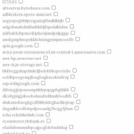
127.0.0.1
abtestvm.bytedance.com
adblockers.opera-mini.net
aegnopegbbhjeeiganiajffnalhlkkjb
aelgobmabdmlfmiblddjfnjodalhidnn
aiifbnbfobpmeekipheeijimdpnlpgpp
anokgmphncpekkhclmingpimjmcooifb
apis.google.com
avira-pwm-extensions.s3.eu-central-1.amazonaws.com
aws-bp.awsecure.net
aws-is.js-storage.net
bkkbcggnhapdmkeljlodobbkopceiche
cofdbpoegempjloogbagkncekinflcnj
csp.withgoogle.com
difoiogjjojoaoomphldepapgpbgkhkb
dlcobpjiigpikoobohmabehhmhfoodbb
dmkamcknogkgcdfhhbddcghachkejeap
dngmlblcodfobpdpecaadgfbcggfjfnm
echo.echobluehub.com
ecommerce.tbibank.ro
efaidnbmnnnibpcajpcglclefindmkaj
embed.tawk.to