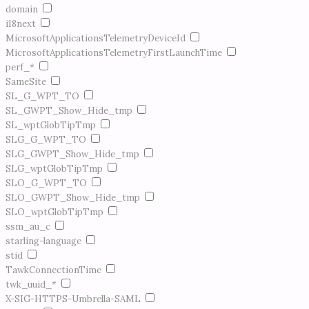
domain
i18next
MicrosoftApplicationsTelemetryDeviceId
MicrosoftApplicationsTelemetryFirstLaunchTime
perf_*
SameSite
SL_G_WPT_TO
SL_GWPT_Show_Hide_tmp
SL_wptGlobTipTmp
SLG_G_WPT_TO
SLG_GWPT_Show_Hide_tmp
SLG_wptGlobTipTmp
SLO_G_WPT_TO
SLO_GWPT_Show_Hide_tmp
SLO_wptGlobTipTmp
ssm_au_c
starling-language
stid
TawkConnectionTime
twk_uuid_*
X-SIG-HTTPS-Umbrella-SAML