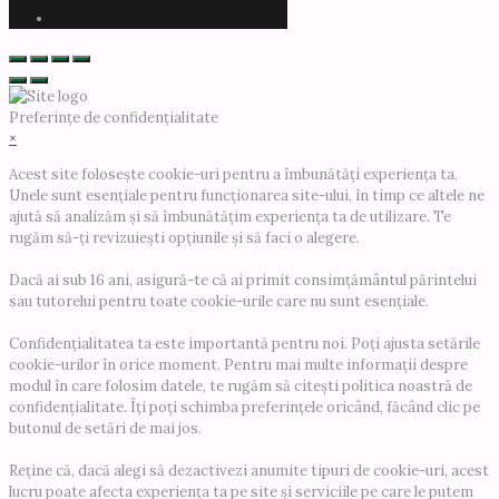
Preferințe de confidențialitate
×
Acest site folosește cookie-uri pentru a îmbunătăți experiența ta.
Unele sunt esențiale pentru funcționarea site-ului, în timp ce altele ne
ajută să analizăm și să îmbunătățim experiența ta de utilizare. Te
rugăm să-ți revizuiești opțiunile și să faci o alegere.
Dacă ai sub 16 ani, asigură-te că ai primit consimțământul părintelui
sau tutorelui pentru toate cookie-urile care nu sunt esențiale.
Confidențialitatea ta este importantă pentru noi. Poți ajusta setările
cookie-urilor în orice moment. Pentru mai multe informații despre
modul în care folosim datele, te rugăm să citești politica noastră de
confidențialitate. Îți poți schimba preferințele oricând, făcând clic pe
butonul de setări de mai jos.
Reține că, dacă alegi să dezactivezi anumite tipuri de cookie-uri, acest
lucru poate afecta experiența ta pe site și serviciile pe care le putem