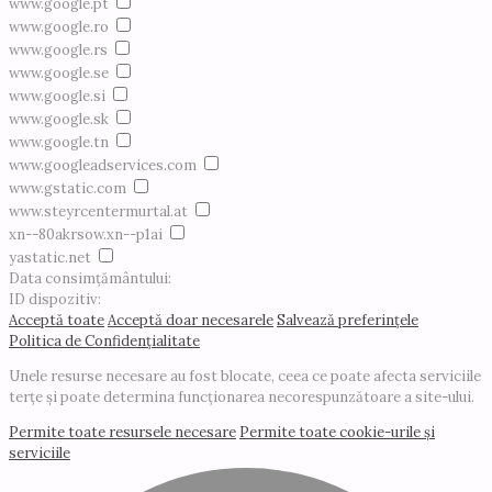
www.google.pt
www.google.ro
www.google.rs
www.google.se
www.google.si
www.google.sk
www.google.tn
www.googleadservices.com
www.gstatic.com
www.steyrcentermurtal.at
xn--80akrsow.xn--p1ai
yastatic.net
Data consimțământului:
ID dispozitiv:
Acceptă toate
Acceptă doar necesarele
Salvează preferințele
Politica de Confidențialitate
Unele resurse necesare au fost blocate, ceea ce poate afecta serviciile
terțe și poate determina funcționarea necorespunzătoare a site-ului.
Permite toate resursele necesare
Permite toate cookie-urile și
serviciile