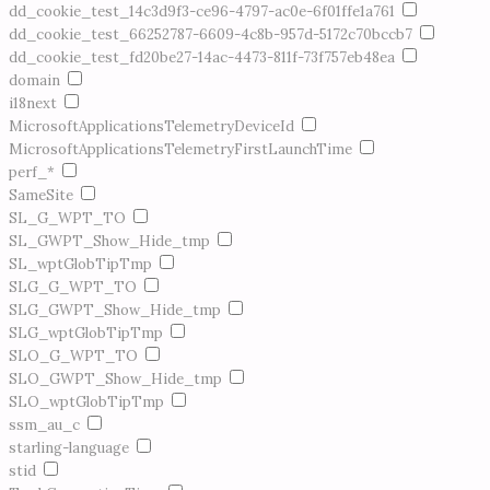
dd_cookie_test_14c3d9f3-ce96-4797-ac0e-6f01ffe1a761
dd_cookie_test_66252787-6609-4c8b-957d-5172c70bccb7
dd_cookie_test_fd20be27-14ac-4473-811f-73f757eb48ea
domain
i18next
MicrosoftApplicationsTelemetryDeviceId
MicrosoftApplicationsTelemetryFirstLaunchTime
perf_*
SameSite
SL_G_WPT_TO
SL_GWPT_Show_Hide_tmp
SL_wptGlobTipTmp
SLG_G_WPT_TO
SLG_GWPT_Show_Hide_tmp
SLG_wptGlobTipTmp
SLO_G_WPT_TO
SLO_GWPT_Show_Hide_tmp
SLO_wptGlobTipTmp
ssm_au_c
starling-language
stid