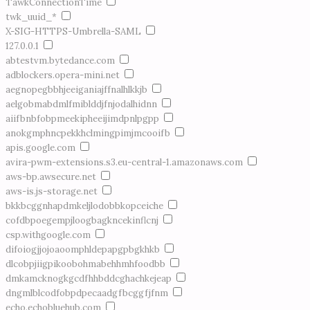
TawkConnectionTime
twk_uuid_*
X-SIG-HTTPS-Umbrella-SAML
127.0.0.1
abtestvm.bytedance.com
adblockers.opera-mini.net
aegnopegbbhjeeiganiajffnalhlkkjb
aelgobmabdmlfmiblddjfnjodalhidnn
aiifbnbfobpmeekipheeijimdpnlpgpp
anokgmphncpekkhclmingpimjmcooifb
apis.google.com
avira-pwm-extensions.s3.eu-central-1.amazonaws.com
aws-bp.awsecure.net
aws-is.js-storage.net
bkkbcggnhapdmkeljlodobbkopceiche
cofdbpoegempjloogbagkncekinflcnj
csp.withgoogle.com
difoiogjjojoaoomphldepapgpbgkhkb
dlcobpjiigpikoobohmabehhmhfoodbb
dmkamcknogkgcdfhhbddcghachkejeap
dngmlblcodfobpdpecaadgfbcggfjfnm
echo.echobluehub.com