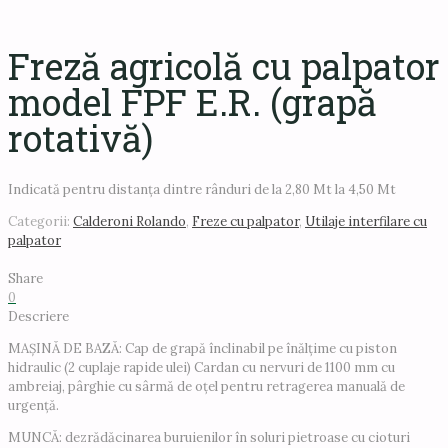
Freză agricolă cu palpator
model FPF E.R. (grapă
rotativă)
Indicată pentru distanța dintre rânduri de la 2,80 Mt la 4,50 Mt
Categorii:
Calderoni Rolando
,
Freze cu palpator
,
Utilaje interfilare cu
palpator
Share
0
Descriere
MAȘINĂ DE BAZĂ: Cap de grapă înclinabil pe înălțime cu piston
hidraulic (2 cuplaje rapide ulei) Cardan cu nervuri de 1100 mm cu
ambreiaj, pârghie cu sârmă de oțel pentru retragerea manuală de
urgență.
MUNCĂ: dezrădăcinarea buruienilor în soluri pietroase cu cioturi