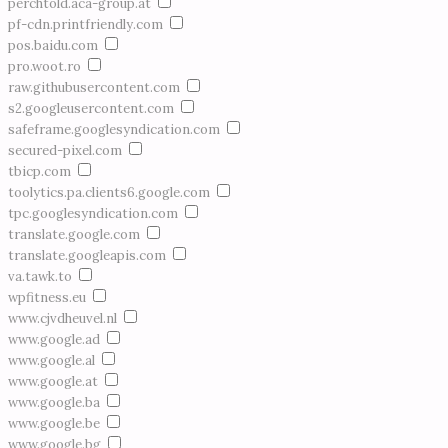
perchtold.aca-group.at
pf-cdn.printfriendly.com
pos.baidu.com
pro.woot.ro
raw.githubusercontent.com
s2.googleusercontent.com
safeframe.googlesyndication.com
secured-pixel.com
tbicp.com
toolytics.pa.clients6.google.com
tpc.googlesyndication.com
translate.google.com
translate.googleapis.com
va.tawk.to
wpfitness.eu
www.cjvdheuvel.nl
www.google.ad
www.google.al
www.google.at
www.google.ba
www.google.be
www.google.bg