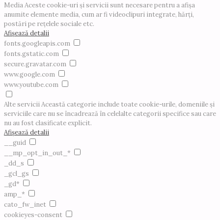
Media
Aceste cookie-uri și servicii sunt necesare pentru a afișa
anumite elemente media, cum ar fi videoclipuri integrate, hărți,
postări pe rețelele sociale etc.
Afișează detalii
fonts.googleapis.com
fonts.gstatic.com
secure.gravatar.com
www.google.com
www.youtube.com
Alte servicii
Această categorie include toate cookie-urile, domeniile și
serviciile care nu se încadrează în celelalte categorii specifice sau care
nu au fost clasificate explicit.
Afișează detalii
__guid
__mp_opt_in_out_*
_dd_s
_gcl_gs
_gd*
amp_*
cato_fw_inet
cookieyes-consent