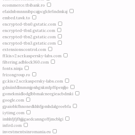
ecommerce.tbibank.ro
efaidnbmnnnibpcajpcglclefindmkaj
embed.tawk.to
encrypted-tbn0.gstatic.com
encrypted-tbn1.gstatic.com
encrypted-tbn2.gstatic.com
encrypted-tbn3.gstatic.com
extensionscontrol.com
ff.kis.v2.scr.kaspersky-labs.com
filtering.adblock360.com
fonts.ninja
frizongroup.ro
gc.kis.v2.scr.kaspersky-labs.com
gdniinfdlmmmjpnhgnkmfpffipenjljo
gomekmidlodglbbmalcneegieacbdmki
google.com
gpaiobkfhnonedkhhfjpmhdalgeoebfa
i.ytimg.com
imhhfjfjfhjjjgaedcanngoffjmcblgi
infird.com
investmentsinromania.eu