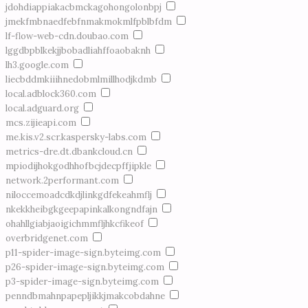
jdohdiappiakacbmckagohongolonbpj
jmekfmbnaedfebfnmakmokmlfpblbfdm
lf-flow-web-cdn.doubao.com
lggdbpblkekjjbobadliahffoaobaknh
lh3.google.com
liecbddmkiiihnedobmlmillhodjkdmb
local.adblock360.com
local.adguard.org
mcs.zijieapi.com
me.kis.v2.scr.kaspersky-labs.com
metrics-dre.dt.dbankcloud.cn
mpiodijhokgodhhofbcjdecpffjipkle
network.2performant.com
niloccemoadcdkdjlinkgdfekeahmflj
nkekkheibgkgeepapinkalkongndfajn
ohahllgiabjaoigichmmfljhkcfikeof
overbridgenet.com
p11-spider-image-sign.byteimg.com
p26-spider-image-sign.byteimg.com
p3-spider-image-sign.byteimg.com
penndbmahnpapepljikkjmakcobdahne