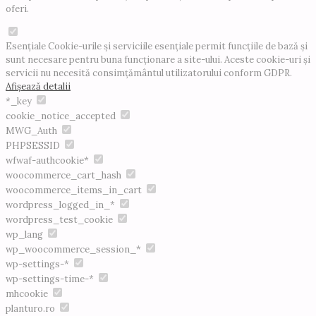
oferi.
Esențiale
Cookie-urile și serviciile esențiale permit funcțiile de bază și
sunt necesare pentru buna funcționare a site-ului. Aceste cookie-uri și
servicii nu necesită consimțământul utilizatorului conform GDPR.
Afișează detalii
*_key
cookie_notice_accepted
MWG_Auth
PHPSESSID
wfwaf-authcookie*
woocommerce_cart_hash
woocommerce_items_in_cart
wordpress_logged_in_*
wordpress_test_cookie
wp_lang
wp_woocommerce_session_*
wp-settings-*
wp-settings-time-*
mhcookie
planturo.ro