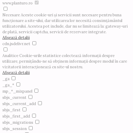
www.planturo.ro
Necesare
Aceste cookie-uri și servicii sunt necesare pentru buna
funcționare a site-ului, dar utilizarea lor necesită consimțământul
utilizatorului. Acestea pot include, dar nu se limitează la: gateway-uri
de plată, servicii captcha, servicii de rezervare integrate.
Afișează detalii
cdn.jsdelivr.net
Analitice
Cookie-urile statistice colectează informații despre
utilizare, permițându-ne să obținem informații despre modul în care
vizitatorii interacționează cu site-ul nostru.
Afișează detalii
_ga
_ga_*
mp_*_mixpanel
sbjs_current
sbjs_current_add
sbjs_first
sbjs_first_add
sbjs_migrations
sbjs_session