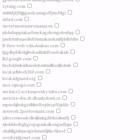
i.ytimg.com
imhhfjfjfhjjjgaedcanngoffjmcblgi
infird.com
investmentsinromania.eu
jdohdiappiakacbmckagohongolonbpj
jmekfmbnaedfebfnmakmokmlfpblbfdm
lf-flow-web-cdn.doubao.com
lggdbpblkekjjbobadliahffoaobaknh
lh3.google.com
liecbddmkiiihnedobmlmillhodjkdmb
local.adblock360.com
local.adguard.org
mcs.zijieapi.com
me.kis.v2.scr.kaspersky-labs.com
metrics-dre.dt.dbankcloud.cn
mpiodijhokgodhhofbcjdecpffjipkle
network.2performant.com
niloccemoadcdkdjlinkgdfekeahmflj
nkekkheibgkgeepapinkalkongndfajn
ohahllgiabjaoigichmmfljhkcfikeof
overbridgenet.com