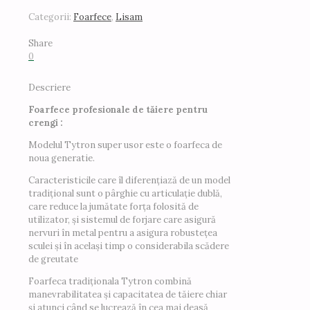
100
Categorii:
Foarfece
,
Lisam
cm
Made
Share
in
0
Italy
Descriere
Foarfece profesionale de tăiere pentru
crengi :
Modelul Tytron super usor este o foarfeca de
noua generatie.
Caracteristicile care îl diferențiază de un model
tradițional sunt o pârghie cu articulație dublă,
care reduce la jumătate forța folosită de
utilizator, și sistemul de forjare care asigură
nervuri în metal pentru a asigura robustețea
sculei și în același timp o considerabila scădere
de greutate
Foarfeca tradiționala Tytron combină
manevrabilitatea și capacitatea de tăiere chiar
și atunci când se lucrează în cea mai deasă