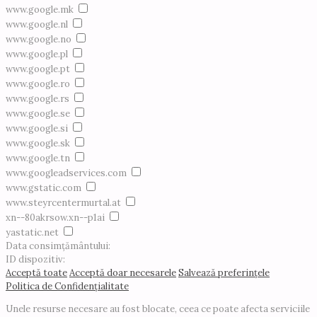
www.google.mk
www.google.nl
www.google.no
www.google.pl
www.google.pt
www.google.ro
www.google.rs
www.google.se
www.google.si
www.google.sk
www.google.tn
www.googleadservices.com
www.gstatic.com
www.steyrcentermurtal.at
xn--80akrsow.xn--p1ai
yastatic.net
Data consimțământului:
ID dispozitiv:
Acceptă toate
Acceptă doar necesarele
Salvează preferințele
Politica de Confidențialitate
Unele resurse necesare au fost blocate, ceea ce poate afecta serviciile