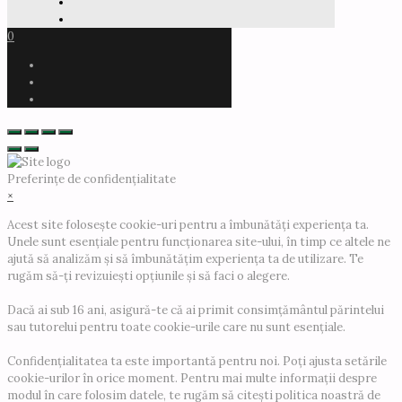
0
Preferințe de confidențialitate
×
Acest site folosește cookie-uri pentru a îmbunătăți experiența ta.
Unele sunt esențiale pentru funcționarea site-ului, în timp ce altele ne
ajută să analizăm și să îmbunătățim experiența ta de utilizare. Te
rugăm să-ți revizuiești opțiunile și să faci o alegere.
Dacă ai sub 16 ani, asigură-te că ai primit consimțământul părintelui
sau tutorelui pentru toate cookie-urile care nu sunt esențiale.
Confidențialitatea ta este importantă pentru noi. Poți ajusta setările
cookie-urilor în orice moment. Pentru mai multe informații despre
modul în care folosim datele, te rugăm să citești politica noastră de