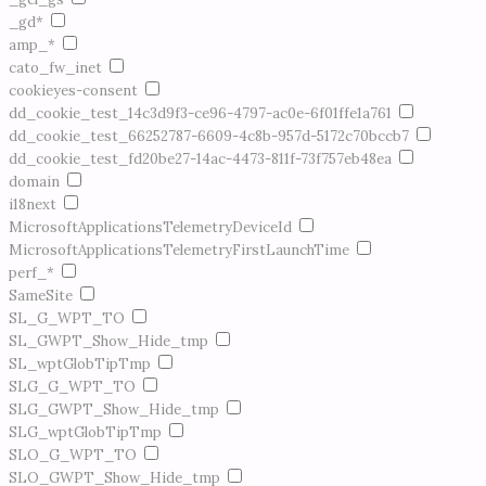
_gd*
amp_*
cato_fw_inet
cookieyes-consent
dd_cookie_test_14c3d9f3-ce96-4797-ac0e-6f01ffe1a761
dd_cookie_test_66252787-6609-4c8b-957d-5172c70bccb7
dd_cookie_test_fd20be27-14ac-4473-811f-73f757eb48ea
domain
i18next
MicrosoftApplicationsTelemetryDeviceId
MicrosoftApplicationsTelemetryFirstLaunchTime
perf_*
SameSite
SL_G_WPT_TO
SL_GWPT_Show_Hide_tmp
SL_wptGlobTipTmp
SLG_G_WPT_TO
SLG_GWPT_Show_Hide_tmp
SLG_wptGlobTipTmp
SLO_G_WPT_TO
SLO_GWPT_Show_Hide_tmp