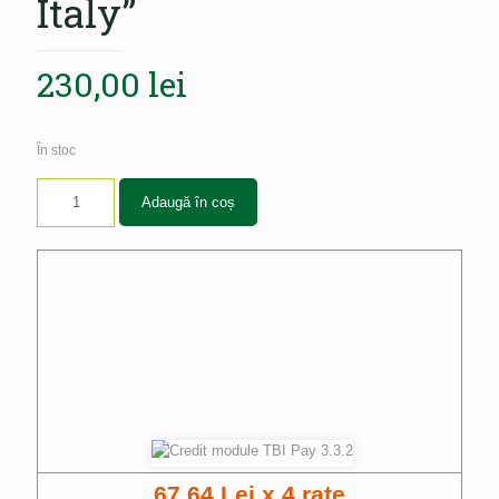
Italy”
230,00
lei
În stoc
Adaugă în coș
67.64 Lei x 4 rate