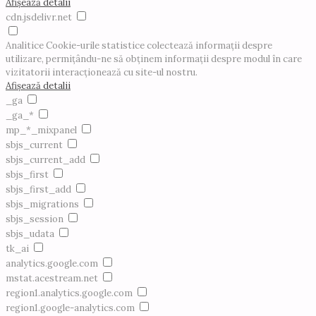
Afișează detalii
cdn.jsdelivr.net
Analitice
Cookie-urile statistice colectează informații despre
utilizare, permițându-ne să obținem informații despre modul în care
vizitatorii interacționează cu site-ul nostru.
Afișează detalii
_ga
_ga_*
mp_*_mixpanel
sbjs_current
sbjs_current_add
sbjs_first
sbjs_first_add
sbjs_migrations
sbjs_session
sbjs_udata
tk_ai
analytics.google.com
mstat.acestream.net
region1.analytics.google.com
region1.google-analytics.com