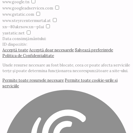
www.google.tn
www.googleadservices.com
www.gstatic.com
www.steyrcentermurtal.at
xn--80akrsow.xn--p1ai
yastatic.net
Data consimțământului:
ID dispozitiv:
Acceptă toate
Acceptă doar necesarele
Salvează preferințele
Politica de Confidențialitate
Unele resurse necesare au fost blocate, ceea ce poate afecta serviciile
terțe și poate determina funcționarea necorespunzătoare a site-ului.
Permite toate resursele necesare
Permite toate cookie-urile și
serviciile