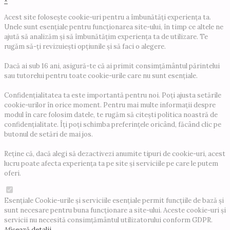
×
Acest site folosește cookie-uri pentru a îmbunătăți experiența ta.
Unele sunt esențiale pentru funcționarea site-ului, în timp ce altele ne
ajută să analizăm și să îmbunătățim experiența ta de utilizare. Te
rugăm să-ți revizuiești opțiunile și să faci o alegere.
Dacă ai sub 16 ani, asigură-te că ai primit consimțământul părintelui
sau tutorelui pentru toate cookie-urile care nu sunt esențiale.
Confidențialitatea ta este importantă pentru noi. Poți ajusta setările
cookie-urilor în orice moment. Pentru mai multe informații despre
modul în care folosim datele, te rugăm să citești politica noastră de
confidențialitate. Îți poți schimba preferințele oricând, făcând clic pe
butonul de setări de mai jos.
Reține că, dacă alegi să dezactivezi anumite tipuri de cookie-uri, acest
lucru poate afecta experiența ta pe site și serviciile pe care le putem
oferi.
Esențiale
Cookie-urile și serviciile esențiale permit funcțiile de bază și
sunt necesare pentru buna funcționare a site-ului. Aceste cookie-uri și
servicii nu necesită consimțământul utilizatorului conform GDPR.
Afișează detalii