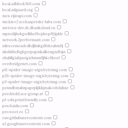
local.adblock360.com
local.adguard.org
mcs.zijieapi.com
me.kis.v2.scr.kaspersky-labs.com
metrics-dre.dt.dbankcloud.cn
mpiodijhokgodhhofbcjdecpffjipkle
network.2performant.com
niloccemoadcdkdjlinkgdfekeahmflj
nkekkheibgkgeepapinkalkongndfajn
ohahllgiabjaoigichmmfljhkcfikeof
overbridgenet.com
p11-spider-image-sign.byteimg.com
p26-spider-image-sign.byteimg.com
p3-spider-image-sign.byteimg.com
penndbmahnpapepljikkjmakcobdahne
perchtold.aca-group.at
pf-cdn.printfriendly.com
pos.baidu.com
pro.woot.ro
raw.githubusercontent.com
s2.googleusercontent.com