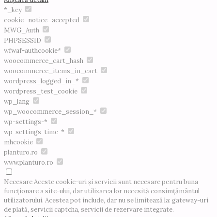
*_key
cookie_notice_accepted
MWG_Auth
PHPSESSID
wfwaf-authcookie*
woocommerce_cart_hash
woocommerce_items_in_cart
wordpress_logged_in_*
wordpress_test_cookie
wp_lang
wp_woocommerce_session_*
wp-settings-*
wp-settings-time-*
mhcookie
planturo.ro
www.planturo.ro
Necesare
Aceste cookie-uri și servicii sunt necesare pentru buna
funcționare a site-ului, dar utilizarea lor necesită consimțământul
utilizatorului. Acestea pot include, dar nu se limitează la: gateway-uri
de plată, servicii captcha, servicii de rezervare integrate.