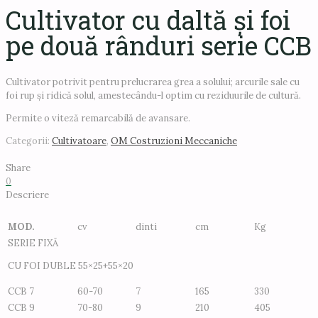
Cultivator cu daltă și foi
pe două rânduri serie CCB
Cultivator potrivit pentru prelucrarea grea a solului; arcurile sale cu
foi rup și ridică solul, amestecându-l optim cu reziduurile de cultură.
Permite o viteză remarcabilă de avansare.
Categorii:
Cultivatoare
,
OM Costruzioni Meccaniche
Share
0
Descriere
MOD.
cv
dinti
cm
Kg
SERIE FIXĂ
CU FOI DUBLE 55×25+55×20
CCB 7
60-70
7
165
330
CCB 9
70-80
9
210
405