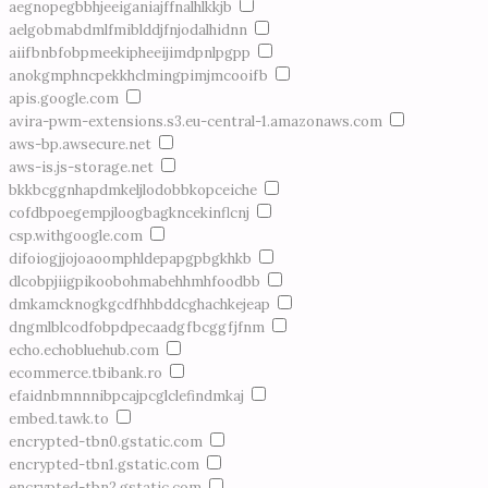
aegnopegbbhjeeiganiajffnalhlkkjb
aelgobmabdmlfmiblddjfnjodalhidnn
aiifbnbfobpmeekipheeijimdpnlpgpp
anokgmphncpekkhclmingpimjmcooifb
apis.google.com
avira-pwm-extensions.s3.eu-central-1.amazonaws.com
aws-bp.awsecure.net
aws-is.js-storage.net
bkkbcggnhapdmkeljlodobbkopceiche
cofdbpoegempjloogbagkncekinflcnj
csp.withgoogle.com
difoiogjjojoaoomphldepapgpbgkhkb
dlcobpjiigpikoobohmabehhmhfoodbb
dmkamcknogkgcdfhhbddcghachkejeap
dngmlblcodfobpdpecaadgfbcggfjfnm
echo.echobluehub.com
ecommerce.tbibank.ro
efaidnbmnnnibpcajpcglclefindmkaj
embed.tawk.to
encrypted-tbn0.gstatic.com
encrypted-tbn1.gstatic.com
encrypted-tbn2.gstatic.com