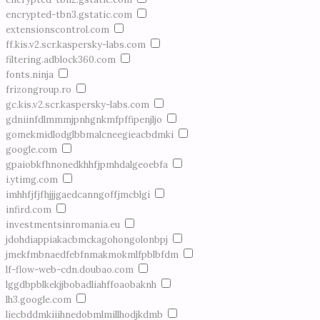
encrypted-tbn3.gstatic.com
extensionscontrol.com
ff.kis.v2.scr.kaspersky-labs.com
filtering.adblock360.com
fonts.ninja
frizongroup.ro
gc.kis.v2.scr.kaspersky-labs.com
gdniinfdlmmmjpnhgnkmfpffipenjljo
gomekmidlodglbbmalcneegieacbdmki
google.com
gpaiobkfhnonedkhhfjpmhdalgeoebfa
i.ytimg.com
imhhfjfjfhjjjgaedcanngoffjmcblgi
infird.com
investmentsinromania.eu
jdohdiappiakacbmckagohongolonbpj
jmekfmbnaedfebfnmakmokmlfpblbfdm
lf-flow-web-cdn.doubao.com
lggdbpblkekjjbobadliahffoaobaknh
lh3.google.com
liecbddmkiiihnedobmlmillhodjkdmb