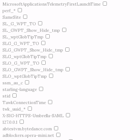
MicrosoftApplicationsTelemetryFirstLaunchTime
perf_*
SameSite
SL_G_WPT_TO
SL_GWPT_Show_Hide_tmp
SL_wptGlobTipTmp
SLG_G_WPT_TO
SLG_GWPT_Show_Hide_tmp
SLG_wptGlobTipTmp
SLO_G_WPT_TO
SLO_GWPT_Show_Hide_tmp
SLO_wptGlobTipTmp
ssm_au_c
starling-language
stid
TawkConnectionTime
twk_uuid_*
X-SIG-HTTPS-Umbrella-SAML
127.0.0.1
abtestvm.bytedance.com
adblockers.opera-mini.net