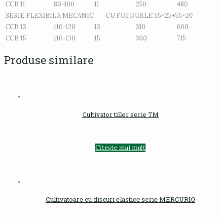
CCB 11
80-100
11
250
480
SERIE FLEXIBILĂ MECANIC CU FOI DUBLE 55×25+55×20
CCB 13
110-120
13
310
600
CCB 15
110-130
15
360
715
Produse similare
Cultivator tiller serie TM
Citește mai mult
Cultivatoare cu discuri elastice serie MERCURIO