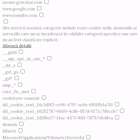
secure.gravatar.com
www.google.com
www.youtube.com
Alte servicii
Această categorie include toate cookie-urile, domeniile și
serviciile care nu se încadrează în celelalte categorii specifice sau care
nu au fost clasificate explicit.
Afișează detalii
__guid
__mp_opt_in_out_*
_dd_s
_gcl_gs
_gd*
amp_*
cato_fw_inet
cookieyes-consent
dd_cookie_test_14c3d9f3-ce96-4797-ac0e-6f01ffe1a761
dd_cookie_test_66252787-6609-4c8b-957d-5172c70bccb7
dd_cookie_test_fd20be27-14ac-4473-811f-73f757eb48ea
domain
i18next
MicrosoftApplicationsTelemetryDeviceId