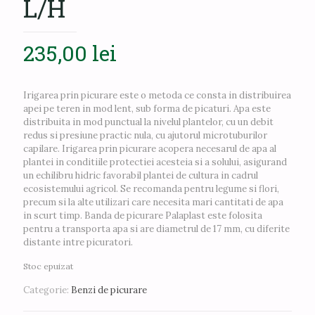
L/H
235,00
lei
Irigarea prin picurare este o metoda ce consta in distribuirea
apei pe teren in mod lent, sub forma de picaturi. Apa este
distribuita in mod punctual la nivelul plantelor, cu un debit
redus si presiune practic nula, cu ajutorul microtuburilor
capilare. Irigarea prin picurare acopera necesarul de apa al
plantei in conditiile protectiei acesteia si a solului, asigurand
un echilibru hidric favorabil plantei de cultura in cadrul
ecosistemului agricol. Se recomanda pentru legume si flori,
precum si la alte utilizari care necesita mari cantitati de apa
in scurt timp. Banda de picurare Palaplast este folosita
pentru a transporta apa si are diametrul de 17 mm, cu diferite
distante intre picuratori.
Stoc epuizat
Categorie:
Benzi de picurare