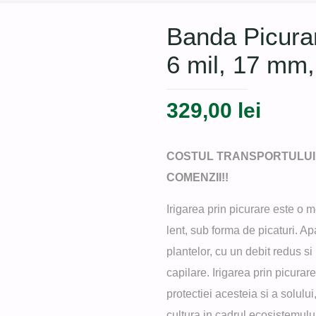
Banda Picura
6 mil, 17 mm,
Prețul
Prețul
329,00
lei
inițial
curen
a
este:
COSTUL TRANSPORTULUI 
fost:
329,00
COMENZII!!
357,00 lei.
Irigarea prin picurare este o 
lent, sub forma de picaturi. Ap
plantelor, cu un debit redus si
capilare. Irigarea prin picurar
protectiei acesteia si a solulu
cultura in cadrul ecosistemulu