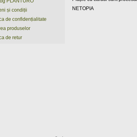
log PLANTURO
NETOPIA
ni și condiții
ica de confidențialitate
rea produselor
ca de retur