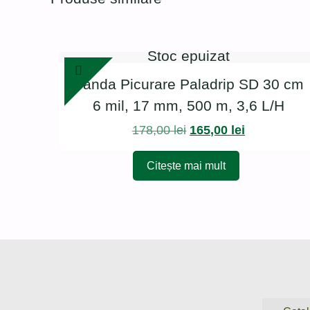
Stoc epuizat
Banda Picurare Paladrip SD 30 cm
6 mil, 17 mm, 500 m, 3,6 L/H
Prețul
Prețul
178,00
lei
165,00
lei
inițial
curent
Citește mai mult
a
este:
fost:
165,00 lei.
178,00 lei.