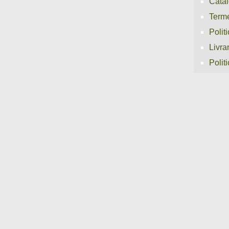
Cata
Terme
Polit
Livra
Politi