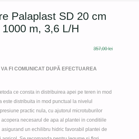
re Palaplast SD 20 cm
 1000 m, 3,6 L/H
357,00
lei
t
VA FI COMUNICAT DUPĂ EFECTUAREA
 lei.
metoda ce consta in distribuirea apei pe teren in mod
a este distribuita in mod punctual la nivelul
 presiune practic nula, cu ajutorul microtuburilor
e acopera necesarul de apa al plantei in conditiile
i, asigurand un echilibru hidric favorabil plantei de
i agricol. Se recomanda pentru legume si flori,