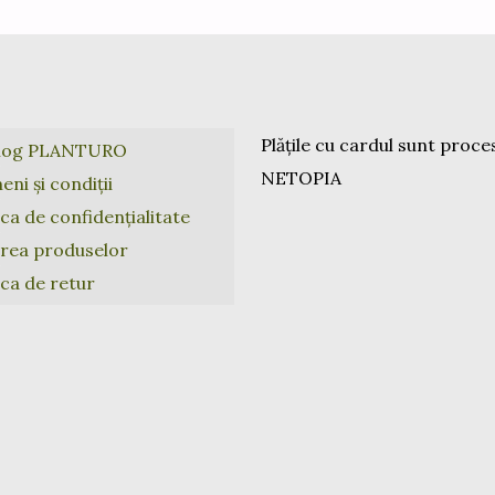
Plățile cu cardul sunt proce
log PLANTURO
NETOPIA
ni și condiții
ica de confidențialitate
area produselor
ica de retur