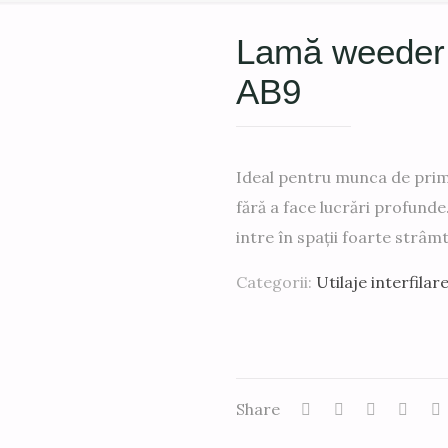
Lamă weeder i
AB9
Ideal pentru munca de primă
fără a face lucrări profunde
intre în spații foarte strâm
Categorii:
Utilaje interfilar
Share