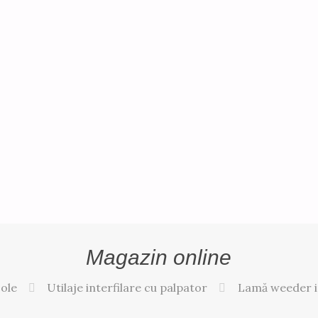
Magazin online
cole
Utilaje interfilare cu palpator
Lamă weeder i