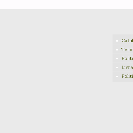
Cata
Terme
Polit
Livr
Polit