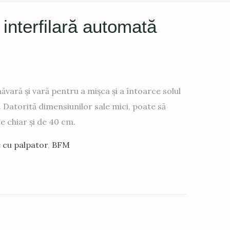
nterfilară automată
vară și vară pentru a mișca și a întoarce solul
. Datorită dimensiunilor sale mici, poate să
te chiar și de 40 cm.
e cu palpator
,
BFM