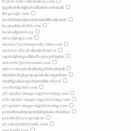
lf-flow-web-cdn.doubao.com
lggdbpblkekjjbobadliahffoaobaknh
lh3.google.com
liecbddmkiiihnedobmlmillhodjkdmb
local.adblock360.com
local.adguard.org
mcs.zijieapi.com
me.kis.v2.scr.kaspersky-labs.com
metrics-dre.dt.dbankcloud.cn
mpiodijhokgodhhofbcjdecpffjipkle
network.2performant.com
niloccemoadcdkdjlinkgdfekeahmflj
nkekkheibgkgeepapinkalkongndfajn
ohahllgiabjaoigichmmfljhkcfikeof
overbridgenet.com
p11-spider-image-sign.byteimg.com
p26-spider-image-sign.byteimg.com
p3-spider-image-sign.byteimg.com
penndbmahnpapepljikkjmakcobdahne
perchtold.aca-group.at
pf-cdn.printfriendly.com
pos.baidu.com