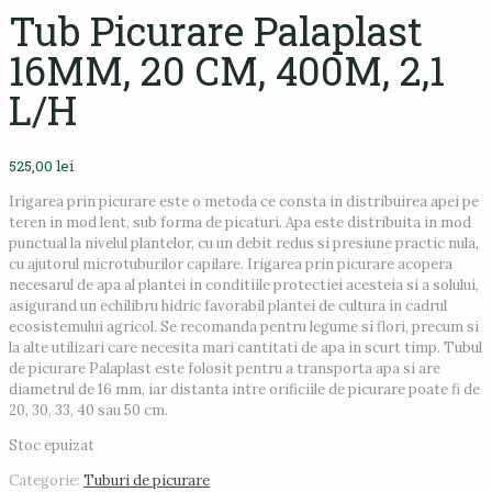
Tub Picurare Palaplast
16MM, 20 CM, 400M, 2,1
L/H
525,00
lei
Irigarea prin picurare este o metoda ce consta in distribuirea apei pe
teren in mod lent, sub forma de picaturi. Apa este distribuita in mod
punctual la nivelul plantelor, cu un debit redus si presiune practic nula,
cu ajutorul microtuburilor capilare. Irigarea prin picurare acopera
necesarul de apa al plantei in conditiile protectiei acesteia si a solului,
asigurand un echilibru hidric favorabil plantei de cultura in cadrul
ecosistemului agricol. Se recomanda pentru legume si flori, precum si
la alte utilizari care necesita mari cantitati de apa in scurt timp. Tubul
de picurare Palaplast este folosit pentru a transporta apa si are
diametrul de 16 mm, iar distanta intre orificiile de picurare poate fi de
20, 30, 33, 40 sau 50 cm.
Stoc epuizat
Categorie:
Tuburi de picurare