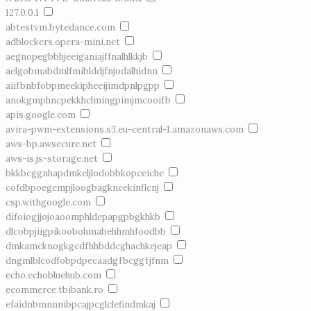
127.0.0.1
abtestvm.bytedance.com
adblockers.opera-mini.net
aegnopegbbhjeeiganiajffnalhlkkjb
aelgobmabdmlfmiblddjfnjodalhidnn
aiifbnbfobpmeekipheeijimdpnlpgpp
anokgmphncpekkhclmingpimjmcooifb
apis.google.com
avira-pwm-extensions.s3.eu-central-1.amazonaws.com
aws-bp.awsecure.net
aws-is.js-storage.net
bkkbcggnhapdmkeljlodobbkopceiche
cofdbpoegempjloogbagkncekinflcnj
csp.withgoogle.com
difoiogjjojoaoomphldepapgpbgkhkb
dlcobpjiigpikoobohmabehhmhfoodbb
dmkamcknogkgcdfhhbddcghachkejeap
dngmlblcodfobpdpecaadgfbcggfjfnm
echo.echobluehub.com
ecommerce.tbibank.ro
efaidnbmnnnibpcajpcglclefindmkaj