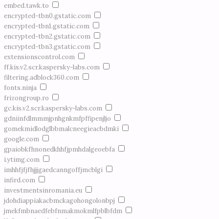
embed.tawk.to
encrypted-tbn0.gstatic.com
encrypted-tbn1.gstatic.com
encrypted-tbn2.gstatic.com
encrypted-tbn3.gstatic.com
extensionscontrol.com
ff.kis.v2.scr.kaspersky-labs.com
filtering.adblock360.com
fonts.ninja
frizongroup.ro
gc.kis.v2.scr.kaspersky-labs.com
gdniinfdlmmmjpnhgnkmfpffipenjljo
gomekmidlodglbbmalcneegieacbdmki
google.com
gpaiobkfhnonedkhhfjpmhdalgeoebfa
i.ytimg.com
imhhfjfjfhjjjgaedcanngoffjmcblgi
infird.com
investmentsinromania.eu
jdohdiappiakacbmckagohongolonbpj
jmekfmbnaedfebfnmakmokmlfpblbfdm