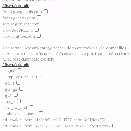
postări pe rețelele sociale etc.
Afișează detalii
fonts.googleapis.com
fonts.gstatic.com
secure.gravatar.com
www.google.com
www.youtube.com
Alte servicii
Această categorie include toate cookie-urile, domeniile și
serviciile care nu se încadrează în celelalte categorii specifice sau care
nu au fost clasificate explicit.
Afișează detalii
__guid
__mp_opt_in_out_*
_dd_s
_gcl_gs
_gd*
amp_*
cato_fw_inet
cookieyes-consent
dd_cookie_test_14c3d9f3-ce96-4797-ac0e-6f01ffe1a761
dd_cookie_test_66252787-6609-4c8b-957d-5172c70bccb7