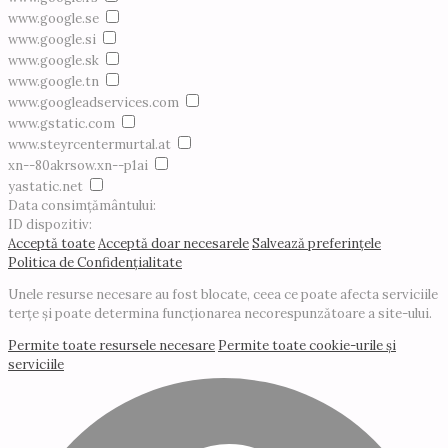
www.google.se
www.google.si
www.google.sk
www.google.tn
www.googleadservices.com
www.gstatic.com
www.steyrcentermurtal.at
xn--80akrsow.xn--p1ai
yastatic.net
Data consimțământului:
ID dispozitiv:
Acceptă toate
Acceptă doar necesarele
Salvează preferințele
Politica de Confidențialitate
Unele resurse necesare au fost blocate, ceea ce poate afecta serviciile
terțe și poate determina funcționarea necorespunzătoare a site-ului.
Permite toate resursele necesare
Permite toate cookie-urile și
serviciile