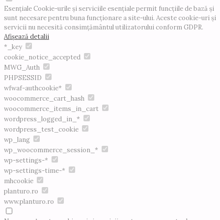
Esențiale
Cookie-urile și serviciile esențiale permit funcțiile de bază și
sunt necesare pentru buna funcționare a site-ului. Aceste cookie-uri și
servicii nu necesită consimțământul utilizatorului conform GDPR.
Afișează detalii
*_key
cookie_notice_accepted
MWG_Auth
PHPSESSID
wfwaf-authcookie*
woocommerce_cart_hash
woocommerce_items_in_cart
wordpress_logged_in_*
wordpress_test_cookie
wp_lang
wp_woocommerce_session_*
wp-settings-*
wp-settings-time-*
mhcookie
planturo.ro
www.planturo.ro