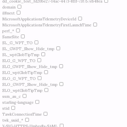
dd_cookie_test_fd20be27-14ac-4473-811f-73f757eb48ea
domain
i18next
MicrosoftApplicationsTelemetryDeviceId
MicrosoftApplicationsTelemetryFirstLaunchTime
perf_*
SameSite
SL_G_WPT_TO
SL_GWPT_Show_Hide_tmp
SL_wptGlobTipTmp
SLG_G_WPT_TO
SLG_GWPT_Show_Hide_tmp
SLG_wptGlobTipTmp
SLO_G_WPT_TO
SLO_GWPT_Show_Hide_tmp
SLO_wptGlobTipTmp
ssm_au_c
starling-language
stid
TawkConnectionTime
twk_uuid_*
X-SIG-HTTPS-Umbrella-SAML