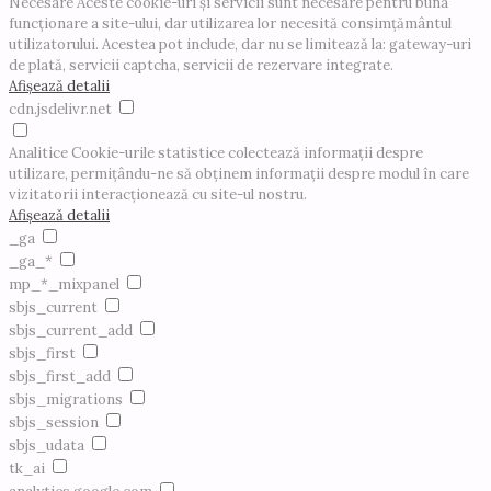
Necesare
Aceste cookie-uri și servicii sunt necesare pentru buna
funcționare a site-ului, dar utilizarea lor necesită consimțământul
utilizatorului. Acestea pot include, dar nu se limitează la: gateway-uri
de plată, servicii captcha, servicii de rezervare integrate.
Afișează detalii
cdn.jsdelivr.net
Analitice
Cookie-urile statistice colectează informații despre
utilizare, permițându-ne să obținem informații despre modul în care
vizitatorii interacționează cu site-ul nostru.
Afișează detalii
_ga
_ga_*
mp_*_mixpanel
sbjs_current
sbjs_current_add
sbjs_first
sbjs_first_add
sbjs_migrations
sbjs_session
sbjs_udata
tk_ai