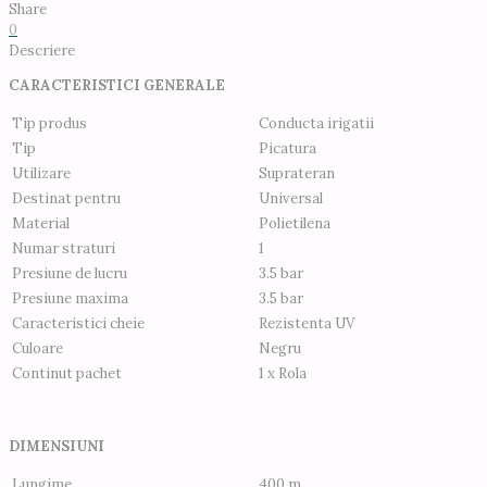
Share
0
Descriere
CARACTERISTICI GENERALE
Tip produs
Conducta irigatii
Tip
Picatura
Utilizare
Suprateran
Destinat pentru
Universal
Material
Polietilena
Numar straturi
1
Presiune de lucru
3.5 bar
Presiune maxima
3.5 bar
Caracteristici cheie
Rezistenta UV
Culoare
Negru
Continut pachet
1 x Rola
DIMENSIUNI
Lungime
400 m