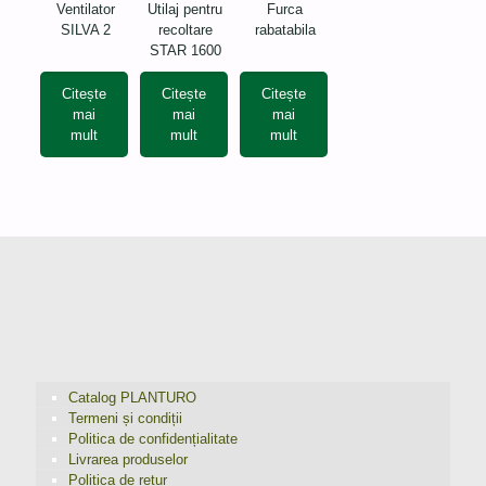
Ventilator
Utilaj pentru
Furca
SILVA 2
recoltare
rabatabila
STAR 1600
Citește
Citește
Citește
mai
mai
mai
mult
mult
mult
Catalog PLANTURO
Termeni și condiții
Politica de confidențialitate
Livrarea produselor
Politica de retur