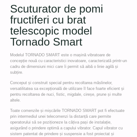
Scuturator de pomi
fructiferi cu brat
telescopic model
Tornado Smart
Modelul TORNADO SMART este o mașină vibratoare de
concepție nouă cu caracteristici inovatoare, caracterizată printr-un
cadru de dimensiuni mici care îi permit să aibă o linie agilă și
subțire.
Conceput și construit special pentru recoltarea măslinelor,
versatilitatea sa excepțională de utilizare îl face foarte eficient și
pentru recoltarea de nuci, fistic, migdale, cireșe, prune și multe
altele.
Toate comenzile și mișcările TORNADO SMART pot fi efectuate
prin intermediul unei telecomenzi la distanță care permite
operatorului să se poziționeze la câțiva pași de instalație,
asigurând o prindere optimă a capului vibrator. Capul vibrator cu
sistem patentat de prindere și suspensie a fost proiectat și