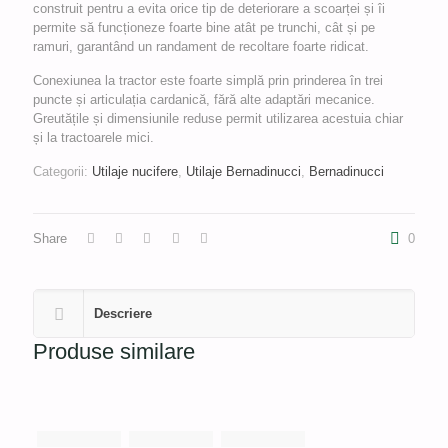
construit pentru a evita orice tip de deteriorare a scoarței și îi
permite să funcționeze foarte bine atât pe trunchi, cât și pe
ramuri, garantând un randament de recoltare foarte ridicat.
Conexiunea la tractor este foarte simplă prin prinderea în trei
puncte și articulația cardanică, fără alte adaptări mecanice.
Greutățile și dimensiunile reduse permit utilizarea acestuia chiar
și la tractoarele mici.
Categorii:
Utilaje nucifere
,
Utilaje Bernadinucci
,
Bernadinucci
Share
0
Descriere
Produse similare