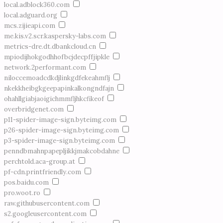
local.adblock360.com
local.adguard.org
mcs.zijieapi.com
me.kis.v2.scr.kaspersky-labs.com
metrics-dre.dt.dbankcloud.cn
mpiodijhokgodhhofbcjdecpffjipkle
network.2performant.com
niloccemoadcdkdjlinkgdfekeahmflj
nkekkheibgkgeepapinkalkongndfajn
ohahllgiabjaoigichmmfljhkcfikeof
overbridgenet.com
p11-spider-image-sign.byteimg.com
p26-spider-image-sign.byteimg.com
p3-spider-image-sign.byteimg.com
penndbmahnpapepljikkjmakcobdahne
perchtold.aca-group.at
pf-cdn.printfriendly.com
pos.baidu.com
pro.woot.ro
raw.githubusercontent.com
s2.googleusercontent.com