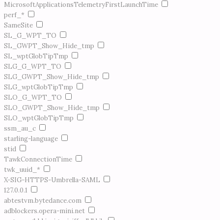
MicrosoftApplicationsTelemetryFirstLaunchTime
perf_*
SameSite
SL_G_WPT_TO
SL_GWPT_Show_Hide_tmp
SL_wptGlobTipTmp
SLG_G_WPT_TO
SLG_GWPT_Show_Hide_tmp
SLG_wptGlobTipTmp
SLO_G_WPT_TO
SLO_GWPT_Show_Hide_tmp
SLO_wptGlobTipTmp
ssm_au_c
starling-language
stid
TawkConnectionTime
twk_uuid_*
X-SIG-HTTPS-Umbrella-SAML
127.0.0.1
abtestvm.bytedance.com
adblockers.opera-mini.net