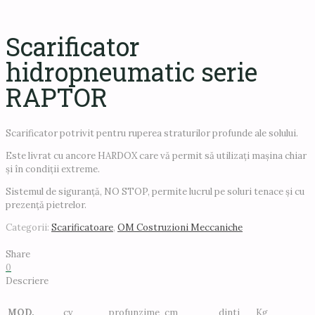
Scarificator
hidropneumatic serie
RAPTOR
Scarificator potrivit pentru ruperea straturilor profunde ale solului.
Este livrat cu ancore HARDOX care vă permit să utilizați mașina chiar
și în condiții extreme.
Sistemul de siguranță, NO STOP, permite lucrul pe soluri tenace și cu
prezență pietrelor.
Categorii:
Scarificatoare
,
OM Costruzioni Meccaniche
Share
0
Descriere
MOD.
cv
profunzime
cm
dinti
Kg