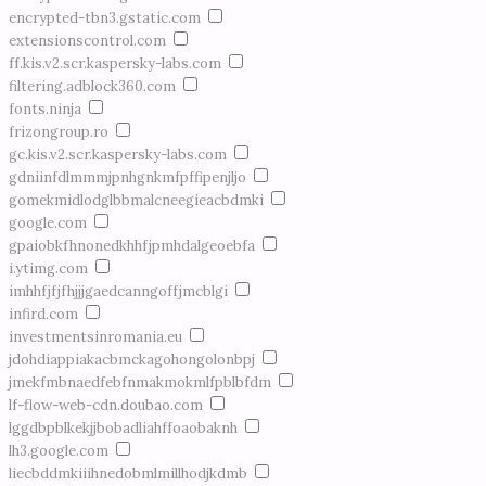
encrypted-tbn3.gstatic.com
extensionscontrol.com
ff.kis.v2.scr.kaspersky-labs.com
filtering.adblock360.com
fonts.ninja
frizongroup.ro
gc.kis.v2.scr.kaspersky-labs.com
gdniinfdlmmmjpnhgnkmfpffipenjljo
gomekmidlodglbbmalcneegieacbdmki
google.com
gpaiobkfhnonedkhhfjpmhdalgeoebfa
i.ytimg.com
imhhfjfjfhjjjgaedcanngoffjmcblgi
infird.com
investmentsinromania.eu
jdohdiappiakacbmckagohongolonbpj
jmekfmbnaedfebfnmakmokmlfpblbfdm
lf-flow-web-cdn.doubao.com
lggdbpblkekjjbobadliahffoaobaknh
lh3.google.com
liecbddmkiiihnedobmlmillhodjkdmb