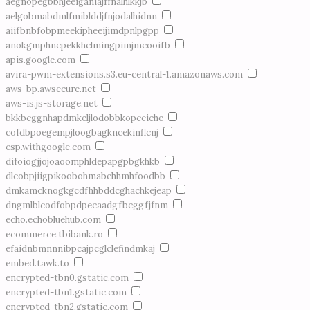
aegnopegbbhjeeiganiajffnalhlkkjb
aelgobmabdmlfmiblddjfnjodalhidnn
aiifbnbfobpmeekipheeijimdpnlpgpp
anokgmphncpekkhclmingpimjmcooifb
apis.google.com
avira-pwm-extensions.s3.eu-central-1.amazonaws.com
aws-bp.awsecure.net
aws-is.js-storage.net
bkkbcggnhapdmkeljlodobbkopceiche
cofdbpoegempjloogbagkncekinflcnj
csp.withgoogle.com
difoiogjjojoaoomphldepapgpbgkhkb
dlcobpjiigpikoobohmabehhmhfoodbb
dmkamcknogkgcdfhhbddcghachkejeap
dngmlblcodfobpdpecaadgfbcggfjfnm
echo.echobluehub.com
ecommerce.tbibank.ro
efaidnbmnnnibpcajpcglclefindmkaj
embed.tawk.to
encrypted-tbn0.gstatic.com
encrypted-tbn1.gstatic.com
encrypted-tbn2.gstatic.com