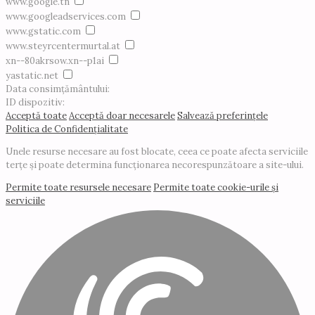
www.google.tn
www.googleadservices.com
www.gstatic.com
www.steyrcentermurtal.at
xn--80akrsow.xn--p1ai
yastatic.net
Data consimțământului:
ID dispozitiv:
Acceptă toate
Acceptă doar necesarele
Salvează preferințele
Politica de Confidențialitate
Unele resurse necesare au fost blocate, ceea ce poate afecta serviciile
terțe și poate determina funcționarea necorespunzătoare a site-ului.
Permite toate resursele necesare
Permite toate cookie-urile și
serviciile