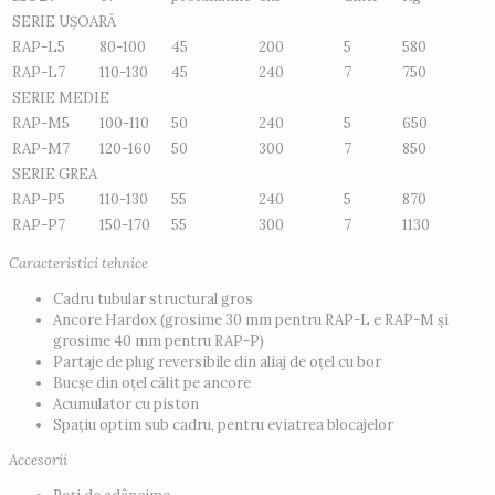
SERIE UȘOARĂ
RAP-L5
80-100
45
200
5
580
RAP-L7
110-130
45
240
7
750
SERIE MEDIE
RAP-M5
100-110
50
240
5
650
RAP-M7
120-160
50
300
7
850
SERIE GREA
RAP-P5
110-130
55
240
5
870
RAP-P7
150-170
55
300
7
1130
Caracteristici tehnice
Cadru tubular structural gros
Ancore Hardox (grosime 30 mm pentru RAP-L e RAP-M și
grosime 40 mm pentru RAP-P)
Partaje de plug reversibile din aliaj de oțel cu bor
Bucșe din oțel călit pe ancore
Acumulator cu piston
Spațiu optim sub cadru, pentru eviatrea blocajelor
Accesorii