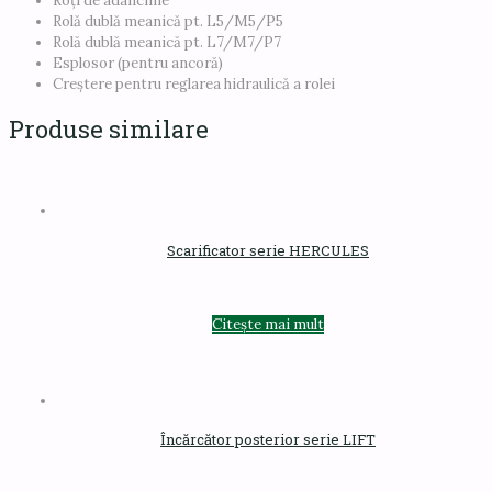
Roți de adâncime
Rolă dublă meanică pt. L5/M5/P5
Rolă dublă meanică pt. L7/M7/P7
Esplosor (pentru ancoră)
Creștere pentru reglarea hidraulică a rolei
Produse similare
Scarificator serie HERCULES
Citește mai mult
Încărcător posterior serie LIFT