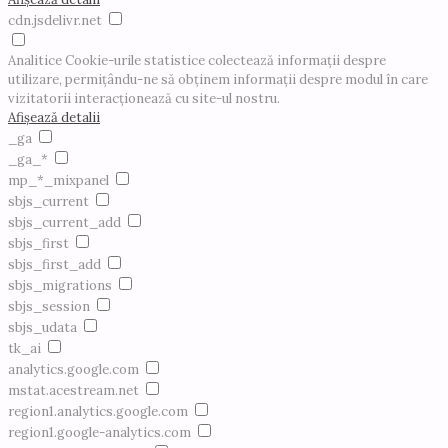
cdn.jsdelivr.net
Analitice
Cookie-urile statistice colectează informații despre
utilizare, permițându-ne să obținem informații despre modul în care
vizitatorii interacționează cu site-ul nostru.
Afișează detalii
_ga
_ga_*
mp_*_mixpanel
sbjs_current
sbjs_current_add
sbjs_first
sbjs_first_add
sbjs_migrations
sbjs_session
sbjs_udata
tk_ai
analytics.google.com
mstat.acestream.net
region1.analytics.google.com
region1.google-analytics.com