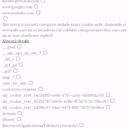
secure.gravatar.com
www.google.com
www.youtube.com
Alte servicii
Această categorie include toate cookie-urile, domeniile și
serviciile care nu se încadrează în celelalte categorii specifice sau care
nu au fost clasificate explicit.
Afișează detalii
__guid
__mp_opt_in_out_*
_dd_s
_gcl_gs
_gd*
amp_*
cato_fw_inet
cookieyes-consent
dd_cookie_test_14c3d9f3-ce96-4797-ac0e-6f01ffe1a761
dd_cookie_test_66252787-6609-4c8b-957d-5172c70bccb7
dd_cookie_test_fd20be27-14ac-4473-811f-73f757eb48ea
domain
i18next
MicrosoftApplicationsTelemetryDeviceId