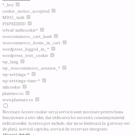
*_key
cookie_notice_accepted
MWG_Auth
PHPSESSID
wfwaf-authcookie*
woocommerce_cart_hash
woocommerce_items_in_cart
wordpress_logged_in_*
wordpress_test_cookie
wp_lang
wp_woocommerce_session_*
wp-settings-*
wp-settings-time-*
mhcookie
planturo.ro
www.planturo.ro
Necesare
Aceste cookie-uri și servicii sunt necesare pentru buna
funcționare a site-ului, dar utilizarea lor necesită consimțământul
utilizatorului. Acestea pot include, dar nu se limitează la: gateway-uri
de plată, servicii captcha, servicii de rezervare integrate.
Afișează detalii