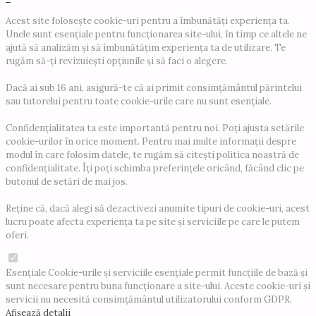
Acest site folosește cookie-uri pentru a îmbunătăți experiența ta.
Unele sunt esențiale pentru funcționarea site-ului, în timp ce altele ne
ajută să analizăm și să îmbunătățim experiența ta de utilizare. Te
rugăm să-ți revizuiești opțiunile și să faci o alegere.
Dacă ai sub 16 ani, asigură-te că ai primit consimțământul părintelui
sau tutorelui pentru toate cookie-urile care nu sunt esențiale.
Confidențialitatea ta este importantă pentru noi. Poți ajusta setările
cookie-urilor în orice moment. Pentru mai multe informații despre
modul în care folosim datele, te rugăm să citești politica noastră de
confidențialitate. Îți poți schimba preferințele oricând, făcând clic pe
butonul de setări de mai jos.
Reține că, dacă alegi să dezactivezi anumite tipuri de cookie-uri, acest
lucru poate afecta experiența ta pe site și serviciile pe care le putem
oferi.
Esențiale
Cookie-urile și serviciile esențiale permit funcțiile de bază și
sunt necesare pentru buna funcționare a site-ului. Aceste cookie-uri și
servicii nu necesită consimțământul utilizatorului conform GDPR.
Afișează detalii