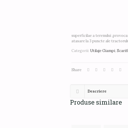
superficilae a terenului ,provoca
atasare la 3 puncte ale tractorulu
Categorii:
Utilaje Giampi
,
Scarif
Share
Descriere
Produse similare