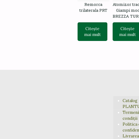
Remorca
Atomizor trac
trilaterala PRT
Giampi mod
BREZZA TU
Citește
Citește
mai mult
mai mult
Catalog
PLANT
Termeni 
condiții
Politica
confiden
Livrarea