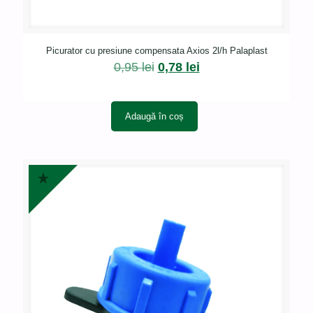
Picurator cu presiune compensata Axios 2l/h Palaplast
Prețul
Prețul
0,95
lei
0,78
lei
inițial
curent
a
este:
fost:
0,78 lei.
Adaugă în coș
0,95 lei.