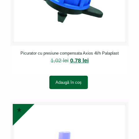
Picurator cu presiune compensata Axios 4l/h Palaplast
Prețul
Prețul
1,02
lei
0,78
lei
inițial
curent
a
este:
fost:
0,78 lei.
Adaugă în coș
1,02 lei.