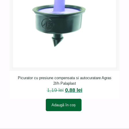
Picurator cu presiune compensata si autocuratare Agras
2l/h Palaplast
Prețul
Prețul
1,19
lei
0,88
lei
inițial
curent
a
este:
Adaugă în coș
fost:
0,88 lei.
1,19 lei.