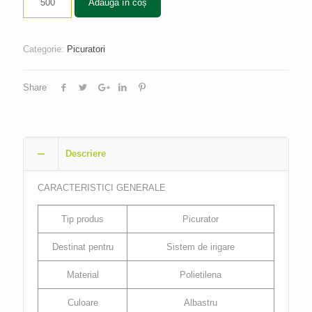
Adaugă în coș
fost:
0,78 lei.
0,95 lei.
Categorie:
Picuratori
Share
Descriere
CARACTERISTICI GENERALE
Tip produs
Picurator
Destinat pentru
Sistem de irigare
Material
Polietilena
Culoare
Albastru