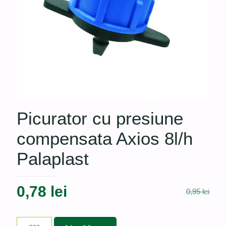
Picurator cu presiune
compensata Axios 8l/h
Palaplast
Prețul
Prețul
0,78
lei
0,95
lei
inițial
curent
a
este: