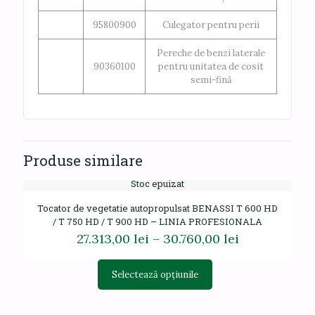
95800900
Culegator pentru perii
Pereche de benzi laterale
90360100
pentru unitatea de cosit
semi-fină
Produse similare
Stoc epuizat
Tocator de vegetatie autopropulsat BENASSI T 600 HD
/ T 750 HD / T 900 HD – LINIA PROFESIONALA
Interval
27.313,00
lei
–
30.760,00
lei
de
prețuri:
Acest
Selectează opțiunile
27.313,00 lei
produs
până
are
la
mai