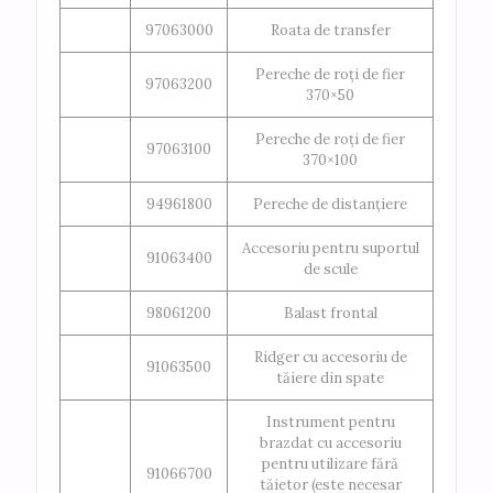
97063000
Roata de transfer
Pereche de roți de fier
97063200
370×50
Pereche de roți de fier
97063100
370×100
94961800
Pereche de distanțiere
Accesoriu pentru suportul
91063400
de scule
98061200
Balast frontal
Ridger cu accesoriu de
91063500
tăiere din spate
Instrument pentru
brazdat cu accesoriu
pentru utilizare fără
91066700
tăietor (este necesar