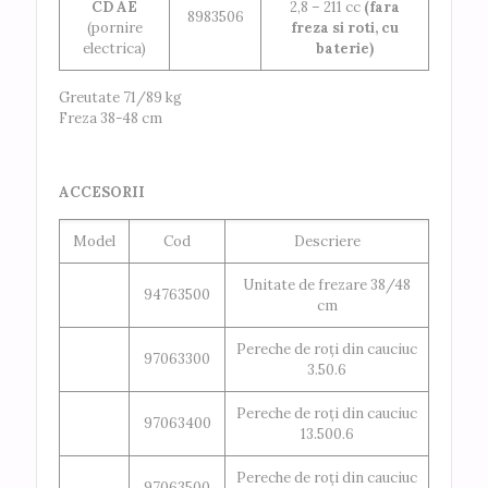
CD AE
2,8 – 211 cc
(fara
8983506
(pornire
freza si roti, cu
electrica)
baterie)
Greutate 71/89 kg
Freza 38-48 cm
ACCESORII
Model
Cod
Descriere
Unitate de frezare 38/48
94763500
cm
Pereche de roți din cauciuc
97063300
3.50.6
Pereche de roți din cauciuc
97063400
13.500.6
Pereche de roți din cauciuc
97063500