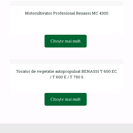
30.760,00 lei
multe
variații.
Motocultivator Profesional Benassi MC 4300
Opțiunile
pot
fi
alese
în
Citește mai mult
pagina
produsului.
Tocator de vegetatie autopropulsat BENASSI T 600 EC
/ T 600 E / T 750 S
Citește mai mult