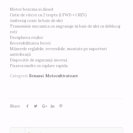
Motor benzina si diesel
Cutie de viteze cu 2 trepte (1 FWD + 1 REV)
Ambreiaj conic în baie de ulei
Transmisie mecanica cu angranaje in baie de ulei cu deblocaj
roti
Decuplarea roților
Reversibilitatea frezei
Mânerele reglabile, reversibile, montate pe suporturi
antivibrații
Dispozitiv de siguranță inversă
Fixarea unelte cu cuplare rapida
Categorii:
Benassi
,
Motocultivatoare
Share