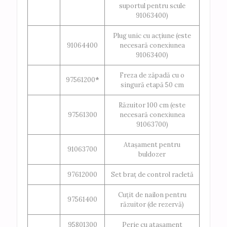
suportul pentru scule
91063400)
Plug unic cu acțiune (este
91064400
necesară conexiunea
91063400)
Freza de zăpadă cu o
97561200
*
singură etapă 50 cm
Răzuitor 100 cm (este
97561300
necesară conexiunea
91063700)
Atașament pentru
91063700
buldozer
97612000
Set braț de control racletă
Cuțit de nailon pentru
97561400
răzuitor (de rezervă)
95801300
Perie cu atașament