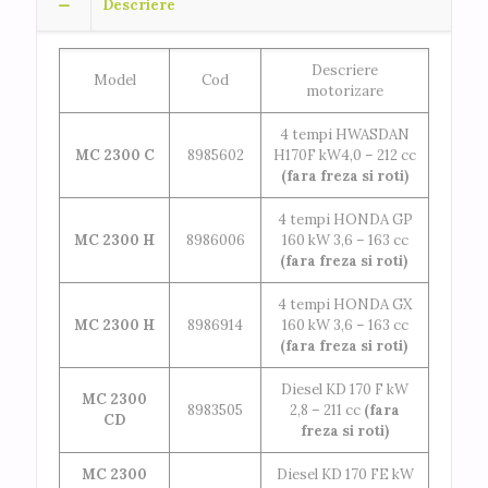
Descriere
Descriere
Model
Cod
motorizare
4 tempi HWASDAN
MC 2300 C
8985602
H170F kW4,0 – 212 cc
(fara freza si roti)
4 tempi HONDA GP
MC 2300 H
8986006
160 kW 3,6 – 163 cc
(fara freza si roti)
4 tempi HONDA GX
MC 2300 H
8986914
160 kW 3,6 – 163 cc
(fara freza si roti)
Diesel KD 170 F kW
MC 2300
8983505
2,8 – 211 cc
(fara
CD
freza si roti)
MC 2300
Diesel KD 170 FE kW