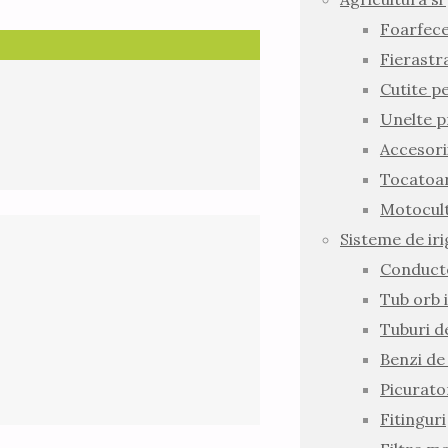
Foarfec
Fierastr
Cutite pe
Unelte p
Accesori
Tocatoar
Motocult
Sisteme de iri
Conducte
Tub orb i
Tuburi d
Benzi de
Picurato
Fitinguri