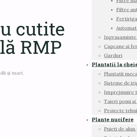
Filtre m
Filtre a
Fertirig
u cutite
Automati
Ingrasaminte
bilă RMP
Capcane si fe
Garduri
Plantatii la chei
ii și mari.
Plantatii meca
Sisteme de iri
Imprejmuire 
Taieri pomi si 
Proiecte tehn
Plante nucifere
Puieti de alun