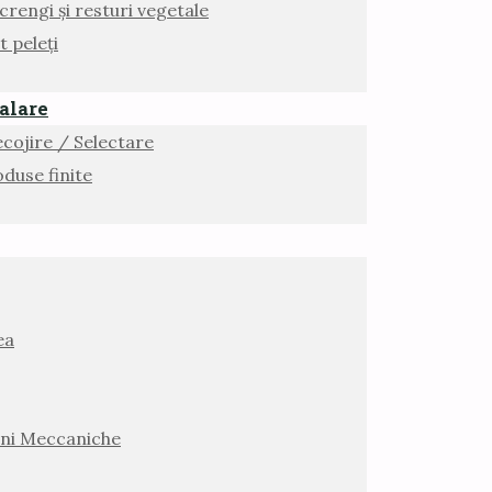
rengi și resturi vegetale
t peleți
alare
ecojire / Selectare
duse finite
ea
ni Meccaniche