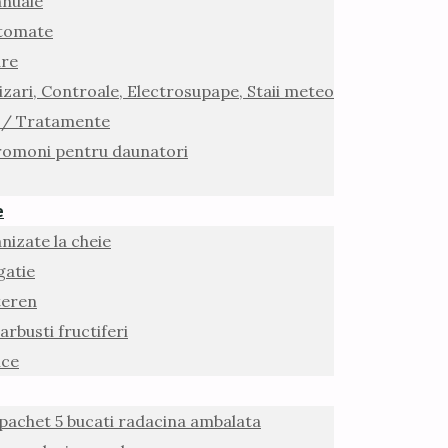
anuale
utomate
are
zari, Controale, Electrosupape, Staii meteo
 / Tratamente
romoni pentru daunatori
e
nizate la cheie
gatie
teren
arbusti fructiferi
ice
 pachet 5 bucati radacina ambalata