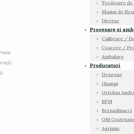
Tocătoare de c
Mașini de făcu
Diverse
Procesare si amb
Calibrare / D
Coacere / Pro
g/min
Ambalare
ență)
Producatori
ă)
Dragone
Giampi
Ortolan Andr
BFM
Bernadinucci
OM Costruzio
Agrimix