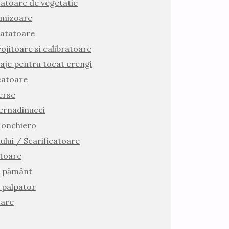
atoare de vegetatie
mizoare
atatoare
ojitoare si calibratoare
laje pentru tocat crengi
atoare
erse
Bernadinucci
Monchiero
ului / Scarificatoare
atoare
e pământ
 palpator
oare