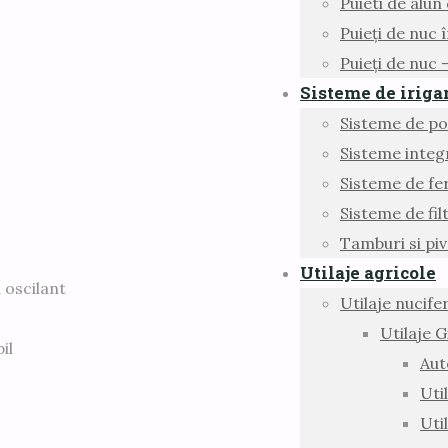
Puieti de alun
Puieți de nuc î
Puieți de nuc
Sisteme de iriga
Sisteme de p
Sisteme integr
Sisteme de fe
Sisteme de fil
Tamburi si piv
Utilaje agricole
 oscilant
Utilaje nucife
Utilaje 
il
Aut
Uti
Uti