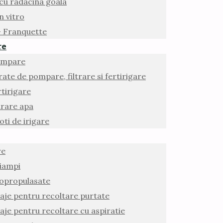
 cu radacina goala
n vitro
 – Franquette
re
ompare
ate de pompare, filtrare si fertirigare
rtirigare
trare apa
oti de irigare
re
Giampi
opropulasate
laje pentru recoltare purtate
laje pentru recoltare cu aspiratie