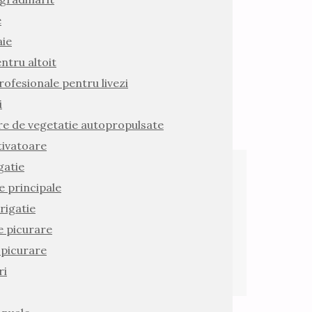
e
aie
ntru altoit
rofesionale pentru livezi
i
e de vegetatie autopropulsate
ivatoare
gatie
 principale
rigatie
e picurare
 picurare
ri