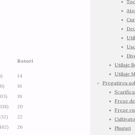
Toc
Ato
Cur
Dec
Uti
Usc
Div
Rotori
Utilaje 
Utilaje 
)
14
Pregatirea sol
6)
16
Scarific
03)
18
Freze d
118)
20
Freze cu
132)
22
Cultivat
162)
26
Pluguri