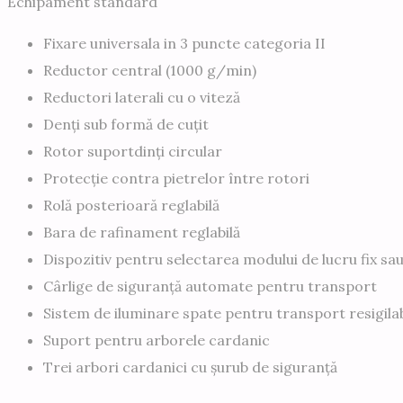
Echipament standard
Fixare universala in 3 puncte categoria II
Reductor central (1000 g/min)
Reductori laterali cu o viteză
Denți sub formă de cuțit
Rotor suportdinți circular
Protecție contra pietrelor între rotori
Rolă posterioară reglabilă
Bara de rafinament reglabilă
Dispozitiv pentru selectarea modului de lucru fix sau
Cârlige de siguranță automate pentru transport
Sistem de iluminare spate pentru transport resigilab
Suport pentru arborele cardanic
Trei arbori cardanici cu șurub de siguranță