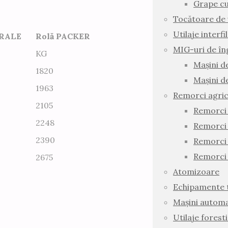
Grape cu
Tocătoare de 
Utilaje interf
IRALE
Rolă PACKER
MIG-uri de în
KG
Mașini d
1820
Mașini d
1963
Remorci agric
2105
Remorci 
2248
Remorci
2390
Remorci 
Remorci 
2675
Atomizoare
Echipamente t
Mașini automa
Utilaje forest