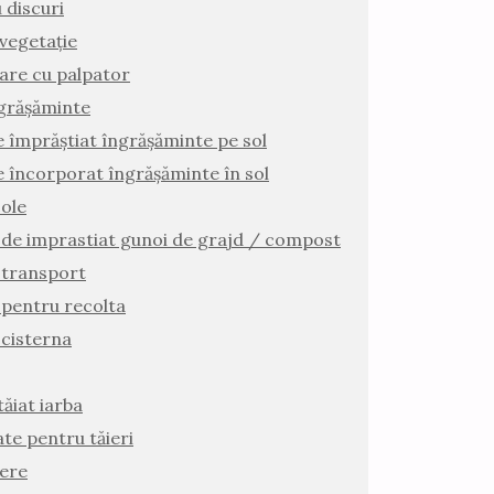
 discuri
vegetație
ilare cu palpator
grășăminte
e împrăștiat îngrășăminte pe sol
e încorporat îngrășăminte în sol
ole
de imprastiat gunoi de grajd / compost
 transport
pentru recolta
cisterna
ăiat iarba
te pentru tăieri
iere