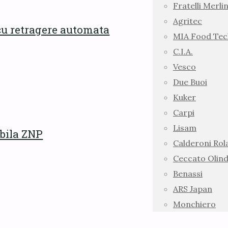
Fratelli Merlin
Agritec
cu retragere automata
MIA Food Tec
C.I.A.
Vesco
Due Buoi
Kuker
Carpi
Lisam
abila ZNP
Calderoni Ro
Ceccato Olin
Benassi
ARS Japan
Monchiero